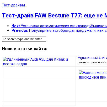
Тест-драйвы
Тест-драйв FAW Bestune T77: еще не 
Next
Установка автоматических стеклоподъёмников
Previous
Популярные автобренды придумали, как в
Новые статьи сайта:
Удлиненный Audi A
Главной премьерой к