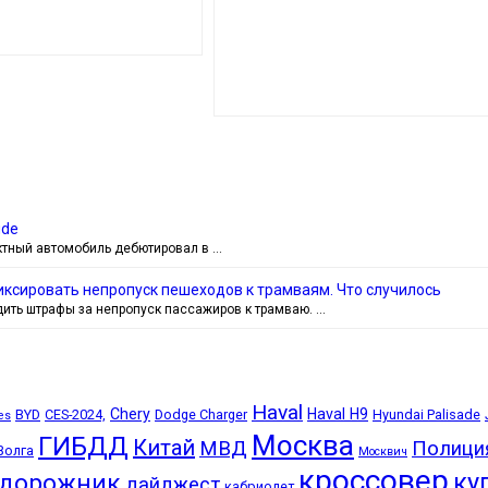
ude
ктный автомобиль дебютировал в …
ксировать непропуск пешеходов к трамваям. Что случилось
дить штрафы за непропуск пассажиров к трамваю. …
Haval
Chery
Haval H9
BYD
CES-2024,
Dodge Charger
Hyundai Palisade
es
Москва
ГИБДД
Китай
МВД
Полици
Волга
Москвич
кроссовер
ку
едорожник
дайджест
кабриолет