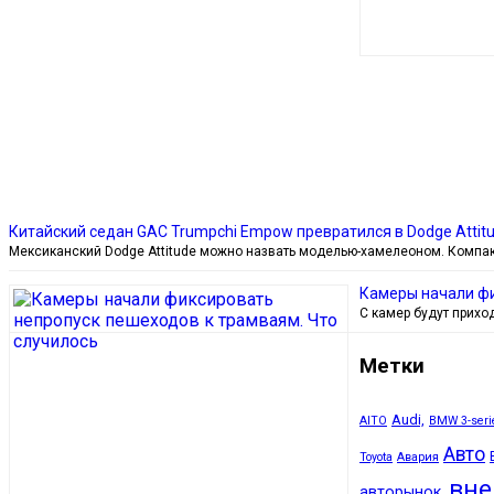
Китайский седан GAC Trumpchi Empow превратился в Dodge Attit
Мексиканский Dodge Attitude можно назвать моделью-хамелеоном. Компа
Камеры начали фи
С камер будут прихо
Метки
Audi,
AITO
BMW 3-seri
Авто
Toyota
Авария
вн
авторынок,