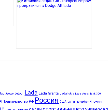
Lada
Lada Granta
Jac
Jetour
Lada Iskra
Jaecoo
Lada Vesta
Tank 300,
Россия
я
Правительство РФ
Япония
США
Санкт-Петербург
пе
спортивные авто
универсал
седан
пикап
минивэн