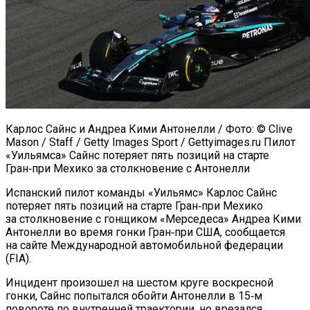
Карлос Сайнс и Андреа Кими Антонелли / Фото: © Clive
Mason / Staff / Getty Images Sport / Gettyimages.ru Пилот
«Уильямса» Сайнс потеряет пять позиций на старте
Гран‑при Мехико за столкновение с Антонелли
Испанский пилот команды «Уильямс» Карлос Сайнс
потеряет пять позиций на старте Гран‑при Мехико
за столкновение с гонщиком «Мерседеса» Андреа Кими
Антонелли во время гонки Гран‑при США, сообщается
на сайте Международной автомобильной федерации
(FIA).
Инцидент произошел на шестом круге воскресной
гонки, Сайнс попытался обойти Антонелли в 15‑м
повороте по внутренней траектории, но врезался