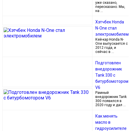
уже сказано,
пересказано. Мы,
на …
Хэтчбек Honda
N-One стал
электромобилем
Кей-кар Honda N-
One выпускается с
2012 года, и
сейчас в …
Подготовлен
внедорожник
Tank 330 с
битурбомотором
V6
Рамный
внедорожник Tank
300 появился в
2020 году и дал …
Как менять
масло в
гидроусилителе