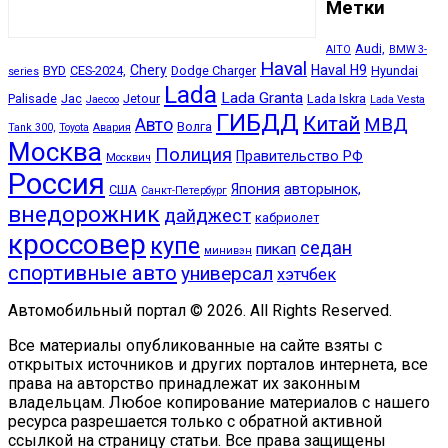
Метки
Audi,
AITO
BMW 3-
Haval
Chery
Haval H9
BYD
CES-2024,
Dodge Charger
Hyundai
series
Lada
Lada Granta
Palisade
Jac
Jetour
Lada Iskra
Jaecoo
Lada Vesta
ГИБДД
Китай
МВД
Авто
Волга
Tank 300,
Toyota
Авария
Москва
Полиция
Правительство РФ
Москвич
Россия
Япония
авторынок,
США
Санкт-Петербург
внедорожник
дайджест
кабриолет
кроссовер
купе
седан
пикап
минивэн
спортивные авто
универсал
хэтчбек
Автомобильный портал © 2026. All Rights Reserved.
Все материалы опубликованные на сайте взяты с
открытых источников и других порталов интернета, все
права на авторство принадлежат их законным
владельцам. Любое копирование материалов с нашего
ресурса разрешается только с обратной активной
ссылкой на страницу статьи. Все права защищены