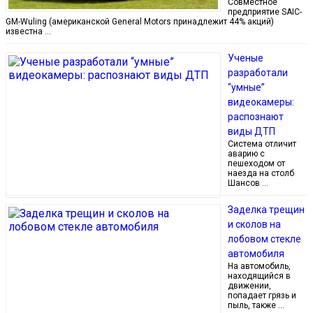
Совместное
предприятие SAIC-
GM-Wuling (американской General Motors принадлежит 44% акций)
известна …
Ученые
разработали
“умные”
видеокамеры:
распознают
виды ДТП
Система отличит
аварию с
пешеходом от
наезда на столб
Шансов …
Заделка трещин
и сколов на
лобовом стекле
автомобиля
На автомобиль,
находящийся в
движении,
попадает грязь и
пыль, также …