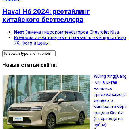
Haval H6 2024: рестайлинг
китайского бестселлера
Next
Замена гидрокомпенсаторов Chevrolet Niva
Previous
Zeekr впервые показал новый кроссовер
7X. Фото и цены
Новые статьи сайта:
Wuling Xingguang
730: в Китае
начались
продажи самого
дешевого
минивэна в мире
по цене 850 тыс
(в переводе на
рубли)