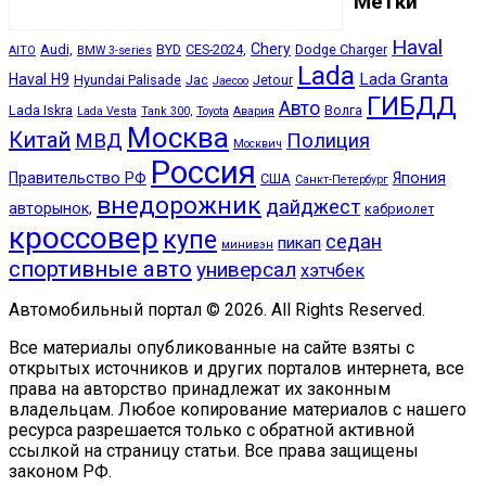
Метки
Haval
Chery
Audi,
BYD
CES-2024,
Dodge Charger
AITO
BMW 3-series
Lada
Lada Granta
Haval H9
Hyundai Palisade
Jac
Jetour
Jaecoo
ГИБДД
Авто
Lada Iskra
Волга
Lada Vesta
Tank 300,
Toyota
Авария
Москва
Китай
МВД
Полиция
Москвич
Россия
Правительство РФ
Япония
США
Санкт-Петербург
внедорожник
дайджест
авторынок,
кабриолет
кроссовер
купе
седан
пикап
минивэн
спортивные авто
универсал
хэтчбек
Автомобильный портал © 2026. All Rights Reserved.
Все материалы опубликованные на сайте взяты с
открытых источников и других порталов интернета, все
права на авторство принадлежат их законным
владельцам. Любое копирование материалов с нашего
ресурса разрешается только с обратной активной
ссылкой на страницу статьи. Все права защищены
законом РФ.