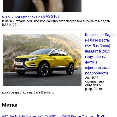
стеклоподъёмников на ВАЗ 2107
В нашей стране большое количество автолюбителей выбирают модель
ВАЗ 2107 …
Кроссовер Лада
на базе Весты
(B+ Plus Cross)
выйдет в 2025
году: первые
фото и
официальные
подробности
АвтоВАЗ
официально
объявил о
разработке
кроссовера Лада на базе Весты …
Метки
Haval
Chery
Audi,
BYD
CES-2024,
Dodge Charger
AITO
BMW 3-series