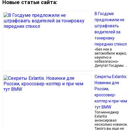
Новые статьи сайта:
В Госдуме
предложили не
штрафовать
водителей за
тонировку
передних стекол
«Без нее в
автомобиле жарко,
неуютно и
небезопасно»
Депутат Госдумы …
Секреты Exlantix.
Новинки для
России,
кроссовер-
коптер и при чем
тут BMW
Топ-менеджер
Exlantix
анонсировал
несколько новинок.
Такого вы еще не