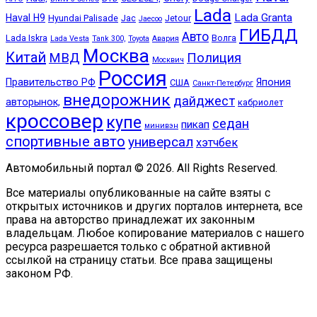
Lada
Lada Granta
Haval H9
Hyundai Palisade
Jac
Jetour
Jaecoo
ГИБДД
Авто
Lada Iskra
Волга
Lada Vesta
Tank 300,
Toyota
Авария
Москва
Китай
МВД
Полиция
Москвич
Россия
Правительство РФ
Япония
США
Санкт-Петербург
внедорожник
дайджест
авторынок,
кабриолет
кроссовер
купе
седан
пикап
минивэн
спортивные авто
универсал
хэтчбек
Автомобильный портал © 2026. All Rights Reserved.
Все материалы опубликованные на сайте взяты с
открытых источников и других порталов интернета, все
права на авторство принадлежат их законным
владельцам. Любое копирование материалов с нашего
ресурса разрешается только с обратной активной
ссылкой на страницу статьи. Все права защищены
законом РФ.