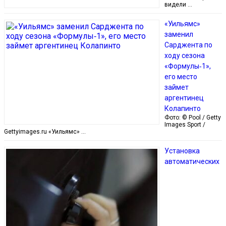
видели …
«Уильямс»
заменил
Сарджента по
ходу сезона
«Формулы‑1»,
его место
займет
аргентинец
Колапинто
Фото: © Pool / Getty
Images Sport /
Gettyimages.ru «Уильямс» …
Установка
автоматических