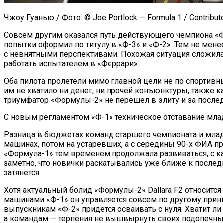
Чжоу Гуанью / Фото: © Joe Portlock — Formula 1 / Contributo
Совсем другим оказался путь действующего чемпиона «Фо
попытки оформил по титулу в «Ф-3» и «Ф-2». Тем не мен
с невнятными перспективами. Похожая ситуация сложила
работать испытателем в «Феррари».
Оба пилота пролетели мимо главной цели не по спортивн
им не хватило ни денег, ни прочей конъюнктуры, также 
триумфатор «Формулы-2» не перешел в элиту и за после
С новым регламентом «Ф-1» техническое отставание мла
Разница в бюджетах команд старшего чемпионата и млад
машинах, потом на устаревших, а с середины 90-х ФИА п
«Формула-1» тем временем продолжала развиваться, с 
заметно, что новички раскатывались уже ближе к послед
затянется.
Хотя актуальный болид «Формулы-2» Dallara F2 относится
машинами «Ф-1» он управляется совсем по другому принци
выпускникам «Ф-2» придется осваивать с нуля. Хватит л
а командам — терпения не вышвырнуть своих подопечных