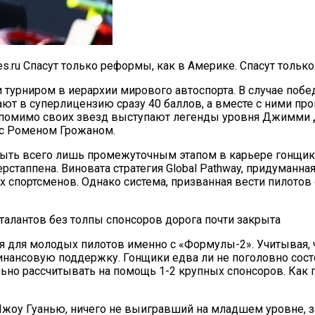
mages.ru Спасут только реформы, как в Америке. Спасут толь
турниром в иерархии мирового автоспорта. В случае побе
ют в суперлицензию сразу 40 баллов, а вместе с ними про
е помимо своих звезд выступают легенды уровня Джимми 
 с Роменом Грожаном.
ть всего лишь промежуточным этапом в карьере гонщика и
ерстаппена. Виновата стратегия Global Pathway, придуман
 спортсменов. Однако система, призванная вести пилотов о
талантов без толпы спонсоров дорога почти закрыта
 для молодых пилотов именно с «Формулы-2». Учитывая, чт
нансовую поддержку. Гонщики едва ли не поголовно сост
льно рассчитывать на помощь 1-2 крупных спонсоров. Как 
Чжоу Гуанью, ничего не выигравший на младшем уровне,