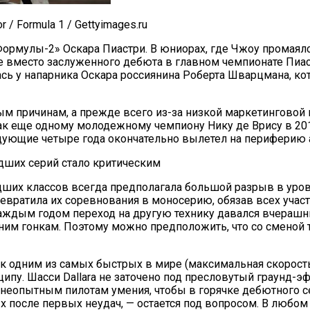
r / Formula 1 / Gettyimages.ru
рмулы-2» Оскара Пиастри. В юниорах, где Чжоу промаялся
ее вместо заслуженного дебюта в главном чемпионате Пиа
сь у напарника Оскара россиянина Роберта Шварцмана, ко
ым причинам, а прежде всего из-за низкой маркетинговой
как еще одному молодежному чемпиону Нику де Врису в 20
дующие четыре года окончательно вылетел на периферию 
дших серий стало критическим
ших классов всегда предполагала большой разрыв в уров
ревратила их соревнования в моносерию, обязав всех учас
каждым годом переход на другую технику давался вчераш
ним гонкам. Поэтому можно предположить, что со сменой 
 к одним из самых быстрых в мире (максимальная скорость
пу. Шасси Dallara не заточено под пресловутый граунд-эфф
и неопытным пилотам умения, чтобы в горячке дебютного 
 после первых неудач, — остается под вопросом. В любо