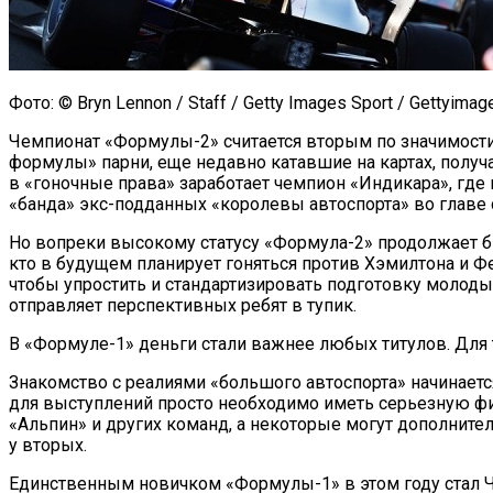
Фото: © Bryn Lennon / Staff / Getty Images Sport / Gettyi
Чемпионат «Формулы-2» считается вторым по значимости 
формулы» парни, еще недавно катавшие на картах, получа
в «гоночные права» заработает чемпион «Индикара», гд
«банда» экс-подданных «королевы автоспорта» во главе
Но вопреки высокому статусу «Формула-2» продолжает бы
кто в будущем планирует гоняться против Хэмилтона и Ф
чтобы упростить и стандартизировать подготовку молодых
отправляет перспективных ребят в тупик.
В «Формуле-1» деньги стали важнее любых титулов. Для 
Знакомство с реалиями «большого автоспорта» начинается
для выступлений просто необходимо иметь серьезную фи
«Альпин» и других команд, а некоторые могут дополните
у вторых.
Единственным новичком «Формулы-1» в этом году стал 