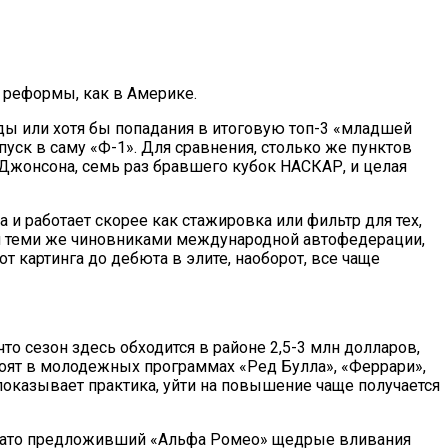
ко реформы, как в Америке.
ды или хотя бы попадания в итоговую топ-3 «младшей
пуск в саму «Ф-1». Для сравнения, столько же пунктов
Джонсона, семь раз бравшего кубок НАСКАР, и целая
 работает скорее как стажировка или фильтр для тех,
ная теми же чиновниками международной автофедерации,
т картинга до дебюта в элите, наоборот, все чаще
о сезон здесь обходится в районе 2,5-3 млн долларов,
оят в молодежных программах «Ред Булла», «Феррари»,
показывает практика, уйти на повышение чаще получается
 зато предложивший «Альфа Ромео» щедрые вливания