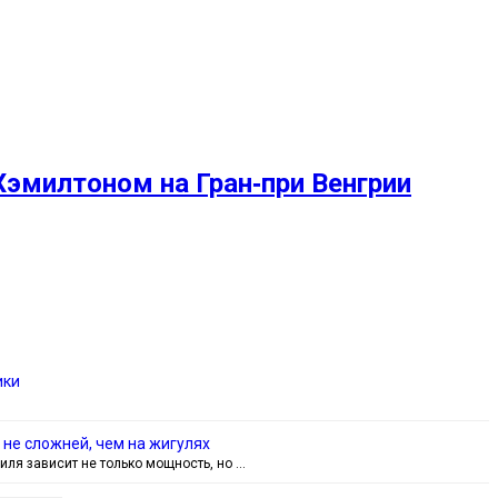
Хэмилтоном на Гран‑при Венгрии
ики
не сложней, чем на жигулях
иля зависит не только мощность, но …