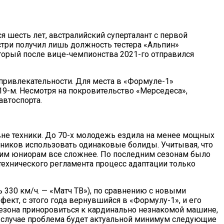
 шесть лет, австралийский суперталант с первой
стри получил лишь должность тестера «Альпин»
торый после вице-чемпионства 2021-го отправился
 привлекательности. Для места в «Формуле-1»
19-м. Несмотря на покровительство «Мерседеса»,
автоспорта.
не техники. До 70-х молодежь ездила на менее мощных
тников использовать одинаковые болиды. Учитывая, что
ним юниорам все сложнее. По последним сезонам было
технического регламента процесс адаптации только
 330 км/ч. — «Матч ТВ»), по сравнению с новыми
ект, с этого года вернувшийся в «Формулу-1», и его
сезона приноровиться к кардинально незнакомой машине,
м случае проблема будет актуальной минимум следующие