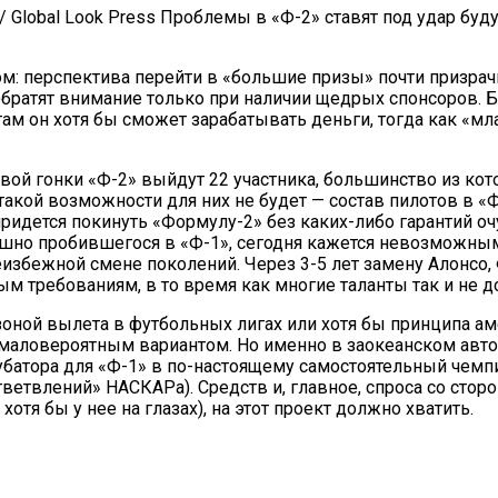
es.de / Global Look Press Проблемы в «Ф-2» ставят под уда
м: перспектива перейти в «большие призы» почти призрач
 обратят внимание только при наличии щедрых спонсоров. Б
ам он хотя бы сможет зарабатывать деньги, тогда как «м
ервой гонки «Ф-2» выйдут 22 участника, большинство из к
 такой возможности для них не будет — состав пилотов в «
придется покинуть «Формулу-2» без каких-либо гарантий оч
ешно пробившегося в «Ф-1», сегодня кажется невозможны
еизбежной смене поколений. Через 3-5 лет замену Алонсо,
ым требованиям, в то время как многие таланты так и не д
зоной вылета в футбольных лигах или хотя бы принципа а
 маловероятным вариантом. Но именно в заокеанском авт
убатора для «Ф-1» в по-настоящему самостоятельный чемп
ответвлений» НАСКАРа). Средств и, главное, спроса со ст
 хотя бы у нее на глазах), на этот проект должно хватить.