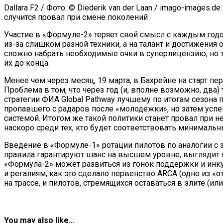
Dallara F2 / Фото: © Diederik van der Laan / imago-imag
случится провал при смене поколений
Участие в «Формуле-2» теряет свой смысл с каждым годо
из-за слишком разной техники, а на талант и достижения
сложно набрать необходимые очки в суперлицензию, но т
их до конца.
Менее чем через месяц, 19 марта, в Бахрейне на старт п
Проблема в том, что через год (и, вполне возможно, два)
стратегии ФИА Global Pathway лучшему по итогам сезона 
пропавшего с радаров после «молодежки», но затем усп
системой. Итогом же такой политики станет провал при н
наскоро среди тех, кто будет соответствовать минимальн
Введение в «Формуле-1» ротации пилотов по аналогии с 
правила гарантируют шанс на высшем уровне, выглядит
«Формула-2» может развиться из гонок поддержки и инк
и регалиям, как это сделало первенство ARCA (одно из «
на трассе, и пилотов, стремящихся оставаться в элите (или
You may also like...