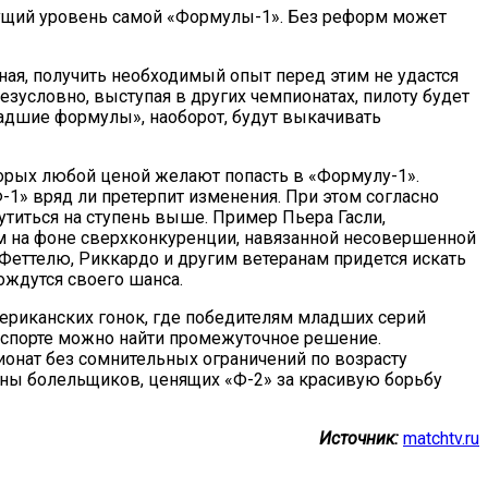
р будущий уровень самой «Формулы-1». Без реформ может
ная, получить необходимый опыт перед этим не удастся
езусловно, выступая в других чемпионатах, пилоту будет
ладшие формулы», наоборот, будут выкачивать
оторых любой ценой желают попасть в «Формулу-1».
Ф-1» вряд ли претерпит изменения. При этом согласно
утиться на ступень выше. Пример Пьера Гасли,
м на фоне сверхконкуренции, навязанной несовершенной
 Феттелю, Риккардо и другим ветеранам придется искать
ождутся своего шанса.
мериканских гонок, где победителям младших серий
оспорте можно найти промежуточное решение.
ионат без сомнительных ограничений по возрасту
ороны болельщиков, ценящих «Ф-2» за красивую борьбу
Источник:
matchtv.ru