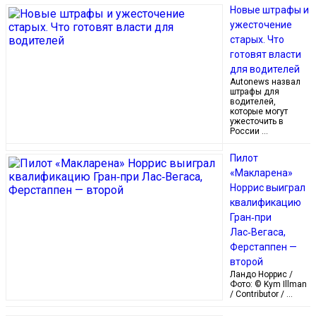
Новые штрафы и
ужесточение
старых. Что
готовят власти
для водителей
Autonews назвал
штрафы для
водителей,
которые могут
ужесточить в
России …
Пилот
«Макларена»
Норрис выиграл
квалификацию
Гран‑при
Лас‑Вегаса,
Ферстаппен —
второй
Ландо Норрис /
Фото: © Kym Illman
/ Contributor / …