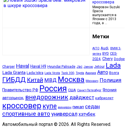
кроссовера
Микровэн Suzuki
Spacia
выпускается в
Японии с 2013
года, а …
Метки
Audi,
AITO
BMW 3-
BYD
CES-
series
Chery
2024,
Dodge
Lada
Haval
Haval H9
Charger
Hyundai Palisade
Jac
Jetour
Jaecoo
Авто
Lada Granta
Lada Iskra
Волга
Lada Vesta
Tank 300,
Toyota
Авария
Москва
ГИБДД
Китай
МВД
Полиция
Москвич
Россия
Правительство РФ
Япония
США
Санкт-Петербург
внедорожник
дайджест
авторынок,
кабриолет
кроссовер
купе
седан
пикап
минивэн
спортивные авто
универсал
хэтчбек
Автомобильный портал © 2026. All Rights Reserved.