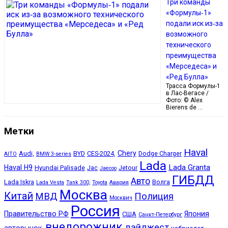
Три команды
«Формулы‑1»
подали иск из‑за
возможного
технического
преимущества
«Мерседеса» и
«Ред Булла»
Трасса Формулы-1
в Лас-Вегасе /
Фото: © Alex
Bierens de …
Метки
Haval
Chery
Audi,
BYD
CES-2024,
Dodge Charger
AITO
BMW 3-series
Lada
Lada Granta
Haval H9
Hyundai Palisade
Jac
Jetour
Jaecoo
ГИБДД
Авто
Lada Iskra
Волга
Lada Vesta
Tank 300,
Toyota
Авария
Москва
Китай
МВД
Полиция
Москвич
Россия
Правительство РФ
Япония
США
Санкт-Петербург
внедорожник
дайджест