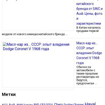
китайского
бренда от SAIC и
Audi. Цены, фото
и
характеристики
В Китае начались
продажи первой
модели от нового немецко-китайского бренда …
Масл-кар из…
СССР: опыт
владения Dodge
Coronet V 1968
года
Обычно за
автомобили с
таким прошлым
реставраторы не
берутся,
предпочитая …
Метки
Haval
Chery
Audi,
BYD
CES-2024,
Dodge Charger
AITO
BMW 3-series