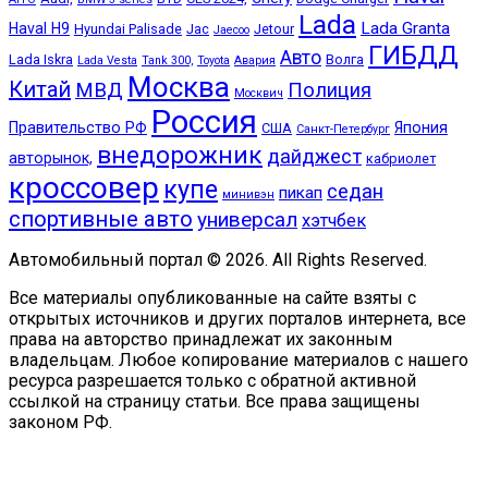
Lada
Lada Granta
Haval H9
Hyundai Palisade
Jac
Jetour
Jaecoo
ГИБДД
Авто
Lada Iskra
Волга
Lada Vesta
Tank 300,
Toyota
Авария
Москва
Китай
МВД
Полиция
Москвич
Россия
Правительство РФ
Япония
США
Санкт-Петербург
внедорожник
дайджест
авторынок,
кабриолет
кроссовер
купе
седан
пикап
минивэн
спортивные авто
универсал
хэтчбек
Автомобильный портал © 2026. All Rights Reserved.
Все материалы опубликованные на сайте взяты с
открытых источников и других порталов интернета, все
права на авторство принадлежат их законным
владельцам. Любое копирование материалов с нашего
ресурса разрешается только с обратной активной
ссылкой на страницу статьи. Все права защищены
законом РФ.