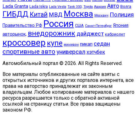
Авто
Lada Granta
Lada Iskra
Волга
Lada Vesta
Tank 300,
Toyota
Авария
Москва
ГИБДД
Китай
МВД
Полиция
Москвич
Россия
Правительство РФ
Япония
США
Санкт-Петербург
внедорожник
дайджест
авторынок,
кабриолет
кроссовер
купе
седан
пикап
минивэн
спортивные авто
универсал
хэтчбек
Автомобильный портал © 2026. All Rights Reserved.
Все материалы опубликованные на сайте взяты с
открытых источников и других порталов интернета, все
права на авторство принадлежат их законным
владельцам. Любое копирование материалов с нашего
ресурса разрешается только с обратной активной
ссылкой на страницу статьи. Все права защищены
законом РФ.