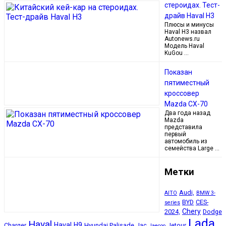
стероидах. Тест-
драйв Haval H3
Плюсы и минусы
Haval H3 назвал
Autonews.ru
Модель Haval
KuGou …
Показан
пятиместный
кроссовер
Mazda CX-70
Два года назад
Mazda
представила
первый
автомобиль из
семейства Large …
Метки
Audi,
AITO
BMW 3-
BYD
CES-
series
Chery
2024,
Dodge
Lada
Haval
Haval H9
Charger
Hyundai Palisade
Jac
Jetour
Jaecoo