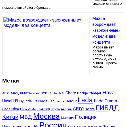
модели от нового
немецко-китайского бренда …
Mazda
возрождает
«заряженные»
модели: два
концепта
Mazda имеет
богатую
спортивную
историю, но из
былой широкой
гаммы …
Метки
Haval
Chery
Audi,
BYD
CES-2024,
Dodge Charger
AITO
BMW 3-series
Lada
Lada Granta
Haval H9
Hyundai Palisade
Jac
Jetour
Jaecoo
ГИБДД
Авто
Lada Iskra
Волга
Lada Vesta
Tank 300,
Toyota
Авария
Москва
Китай
МВД
Полиция
Москвич
Россия
Правительство РФ
Япония
США