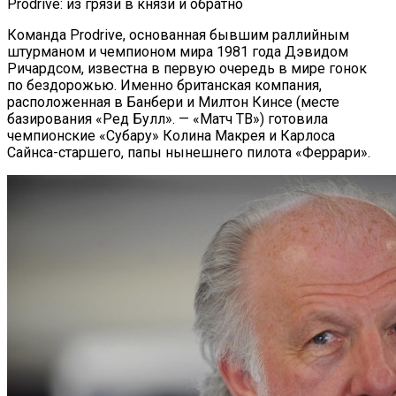
Prodrive: из грязи в князи и обратно
Команда Prodrive, основанная бывшим раллийным
штурманом и чемпионом мира 1981 года Дэвидом
Ричардсом, известна в первую очередь в мире гонок
по бездорожью. Именно британская компания,
расположенная в Банбери и Милтон Кинсе (месте
базирования «Ред Булл». — «Матч ТВ») готовила
чемпионские «Субару» Колина Макрея и Карлоса
Сайнса-старшего, папы нынешнего пилота «Феррари».