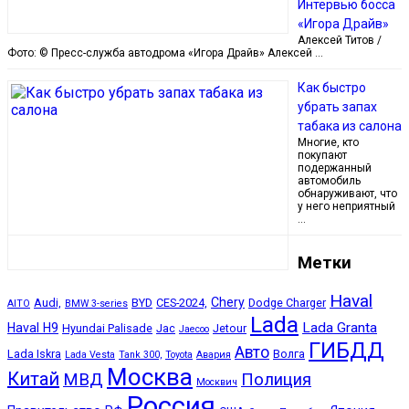
Интервью босса
«Игора Драйв»
Алексей Титов /
Фото: © Пресс-служба автодрома «Игора Драйв» Алексей …
Как быстро
убрать запах
табака из салона
Многие, кто
покупают
подержанный
автомобиль
обнаруживают, что
у него неприятный
…
Метки
Haval
Chery
Audi,
BYD
CES-2024,
Dodge Charger
AITO
BMW 3-series
Lada
Lada Granta
Haval H9
Hyundai Palisade
Jac
Jetour
Jaecoo
ГИБДД
Авто
Lada Iskra
Волга
Lada Vesta
Tank 300,
Toyota
Авария
Москва
Китай
МВД
Полиция
Москвич
Россия