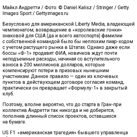
Майкл Андретти / Фото: © Daniel Kalisz / Stringer / Getty
Images Sport / Gettyimages.ru
Безусловно для американской Liberty Media, владеющей
чемпионатом, возвращение в «королевские гонки»
знаковой для США (да и всего автоспорта) фамилии
с собственной командой было бы неплохим пиар-ходом
с учетом растущего рынка в Штатах. Однако даже если
боссы «Ф-1» продавят ФИА, новичков ждут почти
неподъемные расходы, начиная со вступительного
взноса в 200 миллионов долларов, которые
компенсируют потери в призовых нынешним
участникам. Данное правило — один из ключевых
пунктов в действующем договоре согласия команд,
практически он превращает «Формулу-1» в закрытый
клуб.
Поэтому, вполне вероятно, что до старта в Гран-при
коллектив Андретти так никогда и не доберется,
пополнив длинный список проектов, оставшихся
на бумаге.
US F1: «американская трагедия» бывшего управленца