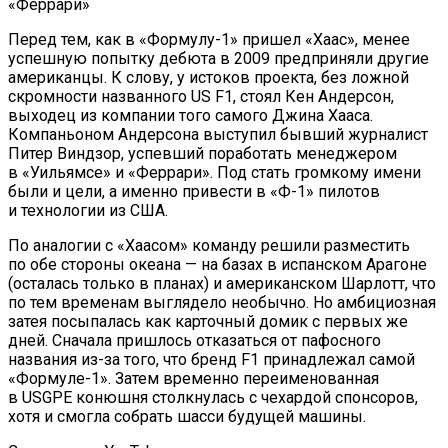
«Феррари»
Перед тем, как в «Формулу-1» пришел «Хаас», менее
успешную попытку дебюта в 2009 предприняли другие
американцы. К слову, у истоков проекта, без ложной
скромности названного US F1, стоял Кен Андерсон,
выходец из компании того самого Джина Хааса.
Компаньоном Андерсона выступил бывший журналист
Питер Виндзор, успевший поработать менеджером
в «Уильямсе» и «Феррари». Под стать громкому имени
были и цели, а именно привести в «Ф-1» пилотов
и технологии из США.
По аналогии с «Хаасом» команду решили разместить
по обе стороны океана — на базах в испанском Арагоне
(осталась только в планах) и американском Шарлотт, что
по тем временам выглядело необычно. Но амбициозная
затея посыпалась как карточный домик с первых же
дней. Сначала пришлось отказаться от пафосного
названия из-за того, что бренд F1 принадлежал самой
«Формуле-1». Затем временно переименованная
в USGPE конюшня столкнулась с чехардой спонсоров,
хотя и смогла собрать шасси будущей машины.