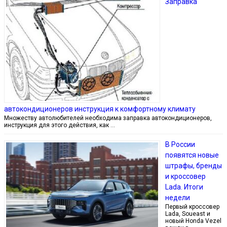
Заправка
автокондиционеров инструкция к комфортному климату
Множеству автолюбителей необходима заправка автокондиционеров,
инструкция для этого действия, как …
В России
появятся новые
штрафы, бренды
и кроссовер
Lada. Итоги
недели
Первый кроссовер
Lada, Soueast и
новый Honda Vezel