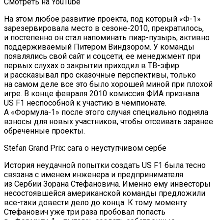
Смотреть на YouTube
На этом любое развитие проекта, под который «Ф-1»
зарезервировала место в сезоне-2010, прекратилось,
и постепенно он стал напоминать пиар-пузырь, активно
поддерживаемый Питером Виндзором. У команды
появлялись свой сайт и соцсети, ее менеджмент при
первых слухах о закрытии приходил в ТВ-эфир
и рассказывал про сказочные перспективы, только
на самом деле все это было хорошей миной при плохой
игре. В конце февраля 2010 комиссия ФИА признала
US F1 неспособной к участию в чемпионате.
А «Формула-1» после этого случая специально подняла
взносы для новых участников, чтобы отсеивать заранее
обреченные проекты.
Stefan Grand Prix: сага о неуступчивом сербе
История неудачной попытки создать US F1 была тесно
связана с именем инженера и предпринимателя
из Сербии Зорана Стефановича. Именно ему инвесторы
несостоявшейся американской команды предложили
все-таки довести дело до конца. К тому моменту
Стефанович уже три раза пробовал попасть