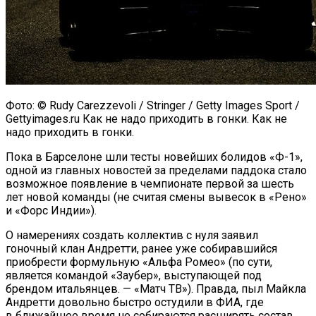
Фото: © Rudy Carezzevoli / Stringer / Getty Images Sport /
Gettyimages.ru Как не надо приходить в гонки. Как не
надо приходить в гонки.
Пока в Барселоне шли тесты новейших болидов «Ф-1»,
одной из главных новостей за пределами паддока стало
возможное появление в чемпионате первой за шесть
лет новой команды (не считая смены вывесок в «Рено»
и «Форс Индии»).
О намерениях создать коллектив с нуля заявил
гоночный клан Андретти, ранее уже собиравшийся
приобрести формульную «Альфа Ромео» (по сути,
является командой «Заубер», выступающей под
брендом итальянцев. — «Матч ТВ»). Правда, пыл Майкла
Андретти довольно быстро остудили в ФИА, где
в ближайшее время не собираются расширять состав