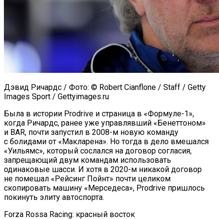
Дэвид Ричардс / Фото: © Robert Cianflone / Staff / Getty
Images Sport / Gettyimages.ru
Была в истории Prodrive и страница в «Формуле-1»,
когда Ричардс, ранее уже управлявший «Бенеттоном»
и BAR, почти запустил в 2008-м новую команду
с болидами от «Макларена». Но тогда в дело вмешался
«Уильямс», который сослался на договор согласия,
запрещающий двум командам использовать
одинаковые шасси. И хотя в 2020-м никакой договор
не помешал «Рейсинг Пойнт» почти целиком
скопировать машину «Мерседеса», Prodrive пришлось
покинуть элиту автоспорта.
Forza Rossa Racing: красный восток