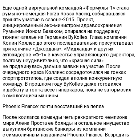
Еще одной виртуальной командой «Формулы-1» стала
румыно-немецкая Forza Rossa Racing, собиравшаяся
принять участие в сезоне-2015. Проект,
инициированный экс-министром здравоохранения
Румынии Ионом Базаком, опирался на поддержку
тюнинг-ателье из Германии ByKolles. Глава компании
Колин Коллес до этого последовательно присутствовал
при кончине «Джордана», «Мидланда» и других
аутсайдеров «Ф-1» в качестве управляющего директора,
поэтому неудивительно, что «красная сила»
не продвинулась дальше заявки на участие. После
очередного краха Коллинс сосредоточился на гонках
спортпрототипов, где создал вполне конкурентную
команду. В прошлом году ByKolles даже готовился
к дебюту в топ-классе гиперкаров, пока не затормозил
с омологацией машины.
Phoenix Finance: почти восставший из пепла
После коллапса команды четырехкратного чемпиона
мира Алена Проста ее болиды и остальное имущество
выкупили британские банкиры из компании
с символичным названием Phoenix Finance. Возродить