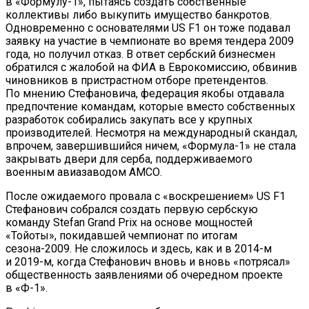
в «Формулу-1», пытаясь создать собственные
коллективы либо выкупить имущество банкротов.
Одновременно с основателями US F1 он тоже подавал
заявку на участие в чемпионате во время тендера 2009
года, но получил отказ. В ответ сербский бизнесмен
обратился с жалобой на ФИА в Еврокомиссию, обвинив
чиновников в пристрастном отборе претендентов.
По мнению Стефановича, федерация якобы отдавала
предпочтение командам, которые вместо собственных
разработок собирались закупать все у крупных
производителей. Несмотря на международный скандал,
впрочем, завершившийся ничем, «Формула-1» не стала
закрывать двери для серба, поддерживаемого
военным авиазаводом АМСО.
После ожидаемого провала с «воскрешением» US F1
Стефанович собрался создать первую сербскую
команду Stefan Grand Prix на основе мощностей
«Тойоты», покидавшей чемпионат по итогам
сезона-2009. Не сложилось и здесь, как и в 2014-м
и 2019-м, когда Стефанович вновь и вновь «потрясал»
общественность заявлениями об очередном проекте
в «Ф-1».