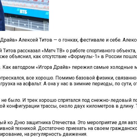
райв» Алексей Титов — о гонках, фестивале и себе. Алексе
 Титов рассказал «Матч ТВ» о работе спортивного объект
кже объяснил, как отсутствие «Формулы-1» в России пошло
и. Как автодром «Игора Драйв» пережил самые холодные 
 потрескался, все хорошо. Помимо базовой физики, связан
зка на асфальт. А она у нас в зимние периоды, по сути, о
и не было. И трек хорошо спрятался под снежно-ледовый п
кой конфигурации трассы, около двух километров в длину. 
ый ко Дню защитника Отечества. Это мероприятие для авто
тивной техникой. Достаточно приехать на своем гражданс
ирование, на регулярность движения.