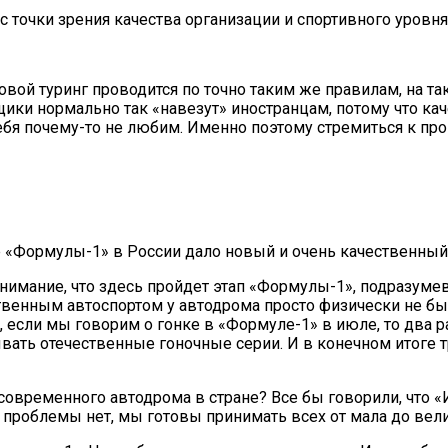
 точки зрения качества организации и спортивного уровня
овой туринг проводится по точно таким же правилам, на та
ики нормально так «навезут» иностранцам, потому что кач
ебя почему-то не любим. Именно поэтому стремиться к п
ие «Формулы-1» в России дало новый и очень качественный
онимание, что здесь пройдет этап «Формулы-1», подразум
твенным автоспортом у автодрома просто физически не бы
 если мы говорим о гонке в «Формуле-1» в июле, то два р
вать отечественные гоночные серии. И в конечном итоге 
 современного автодрома в стране? Все бы говорили, что 
 проблемы нет, мы готовы принимать всех от мала до вели