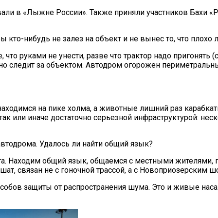
али в «Лыжне России». Также приняли участников Бахи «
ы кто-нибудь не залез на объект и не вынес то, что плохо 
е, что руками не унести, разве что трактор надо пригонять 
но следит за объектом. Автодром огорожен периметральн
аходимся на пике холма, а животные лишний раз карабкатьс
 так или иначе достаточно серьезной инфраструктурой: не
втодрома. Удалось ли найти общий язык?
та. Находим общий язык, общаемся с местными жителями, 
шат, связан не с гоночной трассой, а с Новоприозерским ш
особов защиты от распространения шума. Это и живые нас