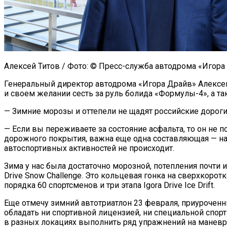
Алексей Титов / Фото: © Пресс-служба автодрома «Игора Д
Генеральный директор автодрома «Игора Драйв» Алексей
и своем желании сесть за руль болида «Формулы-4», а та
— Зимние морозы и оттепели не щадят российские дорог
— Если вы переживаете за состояние асфальта, то он не
дорожного покрытия, важна еще одна составляющая — нагру
автоспортивных активностей не происходит.
Зима у нас была достаточно морозной, потепления почти 
Drive Snow Challenge. Это кольцевая гонка на сверхкорот
порядка 60 спортсменов и три этапа Igora Drive Ice Drift.
Еще отмечу зимний автотриатлон 23 февраля, приуроченн
обладать ни спортивной лицензией, ни специальной спор
в разных локациях выполнить ряд упражнений на маневр