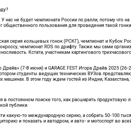
оду?
. У нас не будет чемпионата России по ралли, потому что н
ог общественного пользования для проведения такой гонки
ская серия кольцевых гонок (РСКГ), чемпионат и Кубок Р
россу, чемпионат RDS по дрифту. Также мы сами организуем I
ыносливость. Кстати, участникам картингового трехчасово
Драйв» (7-8 июня) и GARAGE FEST Игора Драйв 2025 (26-2
тором студенты ведущих технических ВУЗов представляют
х машинах. В этом году ждем гостей из Индии, Казахстана, 
я в постоянном поиске того, как расширить продуктовую л
кой публики.
сти какую-то международную серию, а собрать 50-100 тыся
торию и показать и автодром, и авто- и мотоспорт во всей