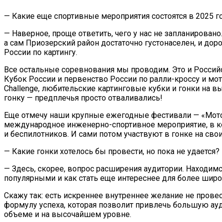
— Какие еще спортивные мероприятия состоятся в 2025 г
— Наверное, проще ответить, чего у нас не запланировано
а сам Приозерский район достаточно густонаселен, и дор
России по картингу.
Все остальные соревнования мы проводим. Это и Россий
Кубок России и первенство России по ралли-кроссу и моток
Challenge, любительские картинговые кубки и гонки на в
гонку — предплечья просто отваливались!
Еще отмечу наши крупные ежегодные фестивали — «Мото 
международное инженерно-спортивное мероприятие, в ко
и беспилотников. И сами потом участвуют в гонке на свои
— Какие гонки хотелось бы провести, но пока не удается?
— Здесь, скорее, вопрос расширения аудитории. Находимс
популярными и как стать еще интереснее для более широ
Скажу так: есть искреннее внутреннее желание не прове
формулу успеха, которая позволит привлечь большую ауди
объеме и на высочайшем уровне.