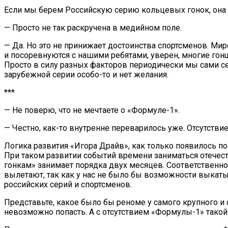
Если мы берем Российскую серию кольцевых гонок, она с
— Просто не так раскручена в медийном поле.
— Да. Но это не принижает достоинства спортсменов. Мир
и посоревнуются с нашими ребятами, уверен, многие гонщ
Просто в силу разных факторов периодически мы сами с
зарубежной серии особо-то и нет желания.
***
— Не поверю, что не мечтаете о «Формуле-1».
— Честно, как-то внутренне переварилось уже. Отсутств
Логика развития «Игора Драйв», как только появилось п
При таком развитии событий времени заниматься отечес
гонкам» занимает порядка двух месяцев. Соответственно,
вылетают, так как у нас не было бы возможности выкаты
российских серий и спортсменов.
Представьте, какое было бы реноме у самого крупного и
невозможно попасть. А с отсутствием «Формулы-1» такой