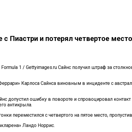
 с Пиастри и потерял четвертое место
r / Formula 1 / Gettyimages.ru Сайнс получил штраф за столк
Феррари» Карлоса Сайнса виновным в инциденте с австра
йнс допустил ошибку в повороте и спровоцировал контакт 
го антикрыла.
онки переместился с четвертого на пятое место, пропусти
акларена» Ландо Норрис.