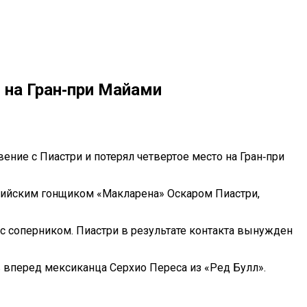
 на Гран‑при Майами
новение с Пиастри и потерял четвертое место на Гран‑при
лийским гонщиком «Макларена» Оскаром Пиастри,
с соперником. Пиастри в результате контакта вынужден
в вперед мексиканца Серхио Переса из «Ред Булл».