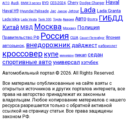
Haval
Chery
Audi,
BYD
CES-2024,
Dodge Charger
AITO
BMW 3-series
Lada
Lada Granta
Haval H9
Hyundai Palisade
Jac
Jetour
Jaecoo
ГИБДД
Авто
Lada Iskra
Волга
Lada Vesta
Tank 300,
Toyota
Авария
Москва
Китай
МВД
Полиция
Москвич
Россия
Правительство РФ
Япония
США
Санкт-Петербург
внедорожник
дайджест
авторынок,
кабриолет
кроссовер
купе
седан
пикап
минивэн
спортивные авто
универсал
хэтчбек
Автомобильный портал © 2026. All Rights Reserved.
Все материалы опубликованные на сайте взяты с
открытых источников и других порталов интернета, все
права на авторство принадлежат их законным
владельцам. Любое копирование материалов с нашего
ресурса разрешается только с обратной активной
ссылкой на страницу статьи. Все права защищены
законом РФ.