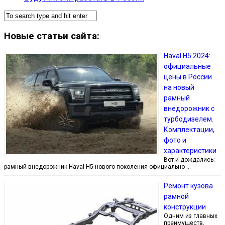
Новые статьи сайта:
Haval H5 2024:
официальные
цены в России
на новый
рамный
внедорожник с
турбодизелем.
Комплектации,
фото и
характеристики
Вот и дождались:
рамный внедорожник Haval H5 нового поколения официально …
Ремонт кузова
рамной
конструкции
Одним из главных
преимуществ,