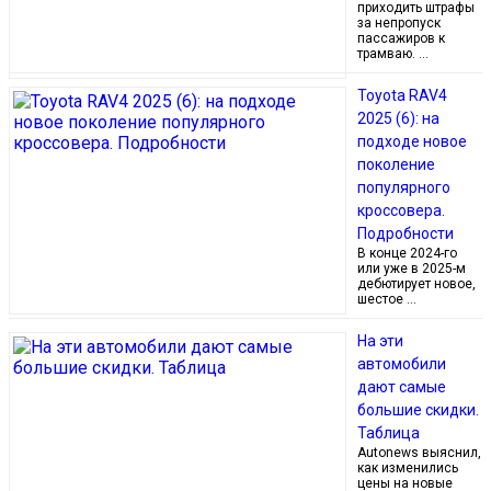
приходить штрафы
за непропуск
пассажиров к
трамваю. …
Toyota RAV4
2025 (6): на
подходе новое
поколение
популярного
кроссовера.
Подробности
В конце 2024-го
или уже в 2025-м
дебютирует новое,
шестое …
На эти
автомобили
дают самые
большие скидки.
Таблица
Autonews выяснил,
как изменились
цены на новые