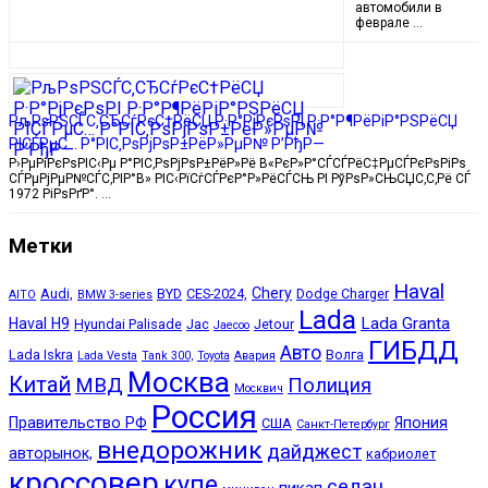
автомобили в
феврале …
РљРѕРЅСЃС‚СЂСѓРєС†РёСЏ Р·Р°РјРєРѕРІ Р·Р°Р¶РёРіР°РЅРёСЏ
РІСЃРµС… Р°РІС‚РѕРјРѕР±РёР»РµР№ Р’РђР—
Р›РµРіРєРѕРІС‹Рµ Р°РІС‚РѕРјРѕР±РёР»Рё В«РєР»Р°СЃСЃРёС‡РµСЃРєРѕРіРѕ
СЃРµРјРµР№СЃС‚РІР°В» РІС‹РїСѓСЃРєР°Р»РёСЃСЊ РІ РўРѕР»СЊСЏС‚С‚Рё СЃ
1972 РіРѕРґР°. …
Метки
Haval
Chery
Audi,
BYD
CES-2024,
Dodge Charger
AITO
BMW 3-series
Lada
Lada Granta
Haval H9
Hyundai Palisade
Jac
Jetour
Jaecoo
ГИБДД
Авто
Lada Iskra
Волга
Lada Vesta
Tank 300,
Toyota
Авария
Москва
Китай
МВД
Полиция
Москвич
Россия
Правительство РФ
Япония
США
Санкт-Петербург
внедорожник
дайджест
авторынок,
кабриолет
кроссовер
купе
седан
пикап