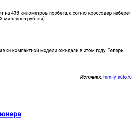
ит на 438 километров пробега, а сотню кроссовер наберет
,3 миллиона рублей).
тавки компактной модели ожидали в этом году. Теперь
Источник:
family-auto.ru
тюнера