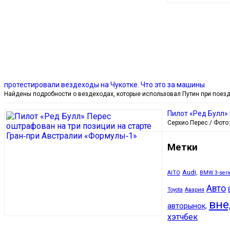
протестировали вездеходы на Чукотке. Что это за машины
Найдены подробности о вездеходах, которые использовал Путин при поезд
Пилот «Ред Булл»
Серхио Перес / Фото:
Метки
Audi,
AITO
BMW 3-seri
Авто
Toyota
Авария
вн
авторынок,
хэтчбек