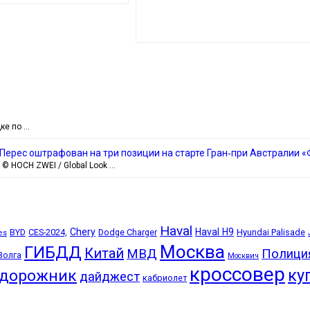
ке по …
 Перес оштрафован на три позиции на старте Гран‑при Австралии 
 © HOCH ZWEI / Global Look …
Haval
Chery
Haval H9
BYD
CES-2024,
Dodge Charger
Hyundai Palisade
es
Москва
ГИБДД
Китай
МВД
Полици
Волга
Москвич
кроссовер
ку
едорожник
дайджест
кабриолет