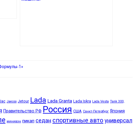
«Формулы‑1»
Lada
Lada Granta
Jac
Jetour
Lada Iskra
Jaecoo
Lada Vesta
Tank 300,
Россия
я
Правительство РФ
Япония
США
Санкт-Петербург
пе
спортивные авто
универсал
седан
пикап
минивэн