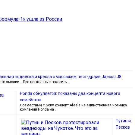
«Формула-1» ушла из России
льная подвеска и кресла с массажем: тест-драйв Jaecoo J8
-то эмоции… Про негативные говорить …
Honda обнуляется: показаны два концепта нового
семейства
Совместный с Sony концепт Afeela не единственная новинка
компании Honda на …
Путин и
Песков