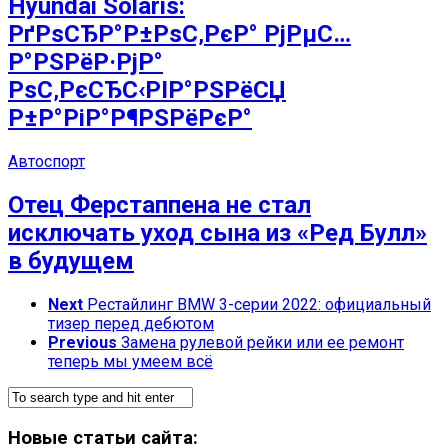
Hyundai Solaris:
РґРѕСЂР°Р±РѕС‚РєР° РјРµС…
Р°РЅРёР·РјР°
РѕС‚РєСЂС‹РІР°РЅРёСЏ
Р±Р°РіР°Р¶РЅРёРєР°
Автоспорт
Отец Ферстаппена не стал
исключать уход сына из «Ред Булл»
в будущем
Next
Рестайлинг BMW 3-серии 2022: официальный
тизер перед дебютом
Previous
Замена рулевой рейки или ее ремонт
теперь мы умеем всё
Новые статьи сайта: