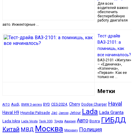
Для всех
водителей важно
обеспечить
бесперебойную
работу двигателя
авто. Инжекторные …
Тест-драйв
ВАЗ-2101: а
помнишь, как
все начиналось?
ВАЗ-2101 «Жигули»
– «Единичка»,
«Копеечка»,
«Первая». Как ее
только не …
Метки
Haval
Chery
Audi,
BYD
CES-2024,
Dodge Charger
AITO
BMW 3-series
Lada
Lada Granta
Haval H9
Hyundai Palisade
Jac
Jetour
Jaecoo
ГИБДД
Авто
Lada Iskra
Волга
Lada Vesta
Tank 300,
Toyota
Авария
Москва
Китай
МВД
Полиция
Москвич