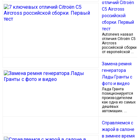
отличий Citroёn
C5 Aircross
российской
сборки. Первый
тест
Autonews назвал
отличия Citroёn C5
Aircross
российской сборки
от европейской …
Замена ремня
генератора
Лады Гранты с
фото и видео
Лада Гранта
позиционируется
производителем
как одна из самых
дешёвых
автомашин. …
Справляемся с
жарой в салоне
в зимнее время