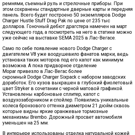
ремнями, съемный руль и стрелочные приборы. При
этом сохранены стандартные дверные карты и передняя
панель. Всего будет построено 50 экземпляров Dodge
Charger Hustle Stuff Drag Pak по цене от 235 тыс
долларов. Гоночный дебют драгстера намечен на март
следующего года, а посмотреть на него в статике можно
уже сейчас на выставке SEMA 2025 в Лас-Вегасе.
Само по себе появление нового Dodge Charger с
двигателем V8 уже воодушевило фанатов марки, ведь
установка таких моторов под его капот как минимум
возможна. А пока придворное отделение
Mopar привезло в Лас-Вегас более
скромный Dodge Charger Sixpack с набором заводских
доработок. Его кузов выкрашен в глубокий фиолетовый
цвет Stryker в сочетании с черной матовой графикой.
Установлены карбоновые сплитер, капот с
воздухозаборником и спойлер. Появились уникальные
колеса бронзового оттенка диаметром 21 дюйм сквозь
которые видны яркие оранжевые тормозные
механизмы Brembo. Дорожный просвет автомобиля
уменьшен на 25 мм.
В интерьере использованы отделка натуральной кожей