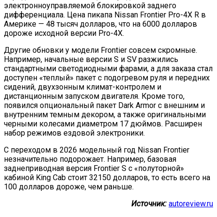
электронноуправляемой блокировкой заднего
дифференциала. Цена пикапа Nissan Frontier Pro-4X R в
Америке — 48 тысяч долларов, что на 6000 долларов
дороже исходной версии Pro-4X.
Другие обновки у модели Frontier совсем скромные.
Например, начальные версии S и SV разжились
стандартными светодиодными фарами, а для заказа стал
доступен «теплый» пакет с подогревом руля и передних
сидений, двухзонным климат-контролем и
дистанционным запуском двигателя. Кроме того,
появился опциональный пакет Dark Armor с внешним и
внутренним темным декором, а также оригинальными
черными колесами диаметром 17 дюймов. Расширен
набор режимов ездовой электроники.
С переходом в 2026 модельный год Nissan Frontier
незначительно подорожает. Например, базовая
заднеприводная версия Frontier S с «полуторной»
кабиной King Cab стоит 32150 долларов, то есть всего на
100 долларов дороже, чем раньше.
Источник:
autoreview.ru