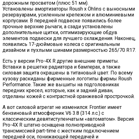
дорожным просветом (плюс 51 мм).
Установлены амортизаторы Roush x Öhlins с выносными
резервуарами, усиленным крепежом и алюминиевыми
корпусами. В передней подвеске появились более
прочные верхние рычаги, а сзади установлены
дополнительные щитки, оптимизирующие обдув
элементов подвески для лучшего охлаждения. Наконец,
появились 17-дюймовые колеса с оригинальным
дизайном и пухлыми шинами размерностью 265/70 R17.
Есть у версии Pro-4X R другие внешние приметы.
Вставки в решетке радиатора и бамперах, а также
силовая защита окрашены в титановый цвет. По всему
кузову раскиданы фирменные логотипы фирмы Roush
Performance. Такие же вышиты на подголовниках
передних кресел, которые, как и задний диван,
отделаны кожей с контрастной оранжевой прострочкой.
А вот силовой агрегат не изменился: Frontier имеет
бензиновый атмосферник V6 3.8 (314 л.с.) с
классическим девятиступенчатым «автоматом». Версия
Pro-4X R штатно оснащена полноприводной
трансмиссией part-time с жестким подключением
передней оси, понижающей передачей и