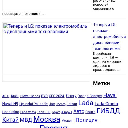
резонансных
новостей,
связанных с
несовершеннолетними …
Теперь и LG:
показан
электромобиль с
дисплейными
технологиями
Корейская
компания LG —
один из мировых
лидеров в
производстве …
Метки
Haval
Chery
Audi,
BYD
CES-2024,
Dodge Charger
AITO
BMW 3-series
Lada
Lada Granta
Haval H9
Hyundai Palisade
Jac
Jetour
Jaecoo
ГИБДД
Авто
Lada Iskra
Волга
Lada Vesta
Tank 300,
Toyota
Авария
Москва
Китай
МВД
Полиция
Москвич