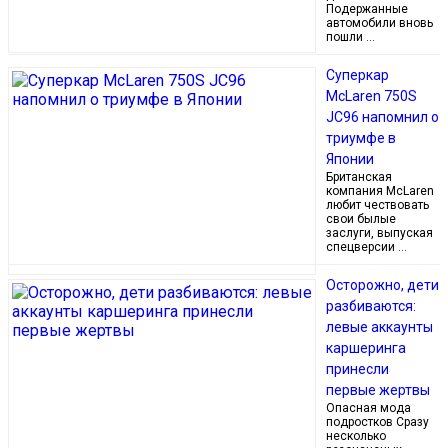
Подержанные
автомобили вновь
пошли …
Суперкар
McLaren 750S
JC96 напомнил о
триумфе в
Японии
Британская
компания McLaren
любит чествовать
свои былые
заслуги, выпуская
спецверсии …
Осторожно, дети
разбиваются:
левые аккаунты
каршеринга
принесли
первые жертвы
Опасная мода
подростков Сразу
несколько