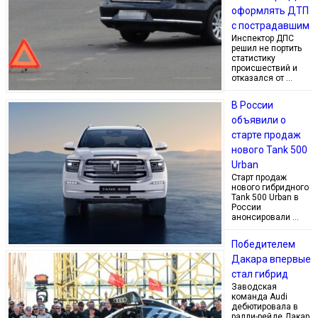
оформлять ДТП
с пострадавшим
Инспектор ДПС
решил не портить
статистику
происшествий и
отказался от …
В России
объявили о
старте продаж
нового Tank 500
Urban
Старт продаж
нового гибридного
Tank 500 Urban в
России
анонсировали …
Победителем
Дакара впервые
стал гибрид
Заводская
команда Audi
дебютировала в
ралли-рейде Дакар