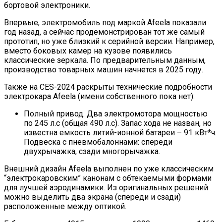
бортовой электроники.
Впервые, электромобиль под маркой Afeela показали
год назад, а сейчас продемонстрирован тот же самый
прототип, но уже близкий к серийной версии. Например,
вместо боковых камер на кузове появились
классические зеркала. По предварительным данным,
производство товарных машин начнется в 2025 году.
Также на CES-2024 раскрыты технические подробности
электрокара Afeela (имени собственного пока нет):
Полный привод. Два электромотора мощностью
по 245 л.с (общая 490 л.с). Запас хода не назван, но
известна емкость литий-ионной батареи – 91 кВт*ч.
Подвеска с пневмобалоннами: спереди
двухрычажка, сзади многорычажка.
Внешний дизайн Afeela выполнен по уже классическим
“электрокаровским” канонам с обтекаемыми формами
для лучшей аэродинамики. Из оригинальных решений
можно выделить два экрана (спереди и сзади)
расположенные между оптикой.