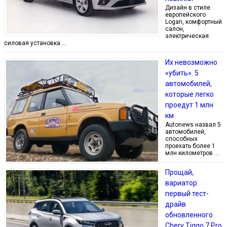
Дизайн в стиле
европейского
Logan, комфортный
салон,
электрическая
силовая установка …
Их невозможно
«убить». 5
автомобилей,
которые легко
проедут 1 млн
км
Autonews назвал 5
автомобилей,
способных
проехать более 1
млн километров …
Прощай,
вариатор:
первый тест-
драйв
обновленного
Chery Tiggo 7 Pro