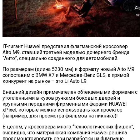
IT-гигант Huawei представил флагманский кроссовер
Aito M9, ставший третьей моделью дочернего бренда
“Аито”, специально созданного для автомобилей.
По размерам (длина 5230 мм) и формату новый Aito M9
сопоставим с BMW X7 и Mercedes-Benz GLS, а прямой
конкурент на рынке – это Li Auto L9.
Внешний дизайн примечателен обтекаемыми формами с
утопленными в кузов ручками боковых дверей и
крупными передними фирменными фарами HUAWEI
xPixel, которые можно использовать как проектор
(например, для просмотра фильмов на пикнике)!
В целом, у кроссовера много “технологических фишек”,
очевидно, что материнская компания Huawei решила
продемонстрировать свои разработки на флагмане.