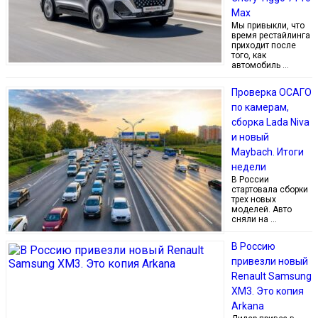
Max
Мы привыкли, что
время рестайлинга
приходит после
того, как
автомобиль …
Проверка ОСАГО
по камерам,
сборка Lada Niva
и новый
Maybach. Итоги
недели
В России
стартовала сборки
трех новых
моделей. Авто
сняли на …
В Россию
привезли новый
Renault Samsung
XM3. Это копия
Arkana