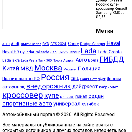
Дилер привез в
Россию купе-
кроссовер Renault
Samsung XM3 за
₽2,88 …
Метки
Haval
Chery
Audi,
BYD
CES-2024,
Dodge Charger
AITO
BMW 3-series
Lada
Lada Granta
Haval H9
Hyundai Palisade
Jac
Jetour
Jaecoo
ГИБДД
Авто
Lada Iskra
Волга
Lada Vesta
Tank 300,
Toyota
Авария
Москва
Китай
МВД
Полиция
Москвич
Россия
Правительство РФ
Япония
США
Санкт-Петербург
внедорожник
дайджест
авторынок,
кабриолет
кроссовер
купе
седан
пикап
минивэн
спортивные авто
универсал
хэтчбек
Автомобильный портал © 2026. All Rights Reserved.
Все материалы опубликованные на сайте взяты с
открытых источников и других порталов интернета, все