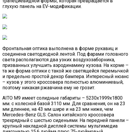
трапециевидной формы, которая превращается в
глухую панель на EV-модификации.
Фронтальная оптика выполнена в форме рукавиц и
соединена светодиодной лентой. Под фарами головного
света располагаются два узких воздухозаборника,
призванных улучшить аэродинамику кузова. На корме –
та же форма оптики с такой же светящейся перемычкой
и предельно простой декор бампера. Интересный нюанс
– кузов у этого кроссовера полностью алюминиевый,
поэтому никакая ржавчина ему не грозит.
AITO M9 имеет солидные габариты – 5230х1999х1800
мм. с колесной базой 3110 мм. Для сравнения, он на 23
мм длиннее, на 43 мм шире и на 23 мм ниже, чем
Mercedes-Benz GLS. Салон китайского кроссовера
трехрядный с шестью сиденьями. На передней панели –
крупный накладной дисплей системы мультимедиа
диагональю 15.6 дюйма плюс 75-дюймовый