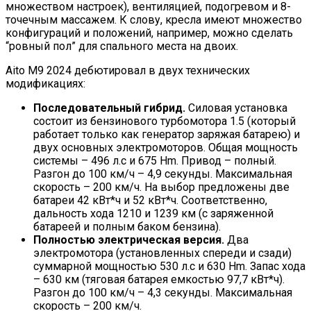
множеством настроек), вентиляцией, подогревом и 8-
точечным массажем. К слову, кресла имеют множество
конфигураций и положений, например, можно сделать
“ровный пол” для спального места на двоих.
Aito M9 2024 дебютировал в двух технических
модификациях:
Последовательный гибрид.
Силовая установка
состоит из бензинового турбомотора 1.5 (который
работает только как генератор заряжая батарею) и
двух основных электромоторов. Общая мощность
системы – 496 л.с и 675 Hm. Привод – полный.
Разгон до 100 км/ч – 4,9 секунды. Максимальная
скорость – 200 км/ч. На выбор предложены две
батареи 42 кВт*ч и 52 кВт*ч. Соответственно,
дальность хода 1210 и 1239 км (с заряженной
батареей и полным баком бензина).
Полностью электрическая версия.
Два
электромотора (установленных спереди и сзади)
суммарной мощностью 530 л.с и 630 Hm. Запас хода
– 630 км (тяговая батарея емкостью 97,7 кВт*ч).
Разгон до 100 км/ч – 4,3 секунды. Максимальная
скорость – 200 км/ч.