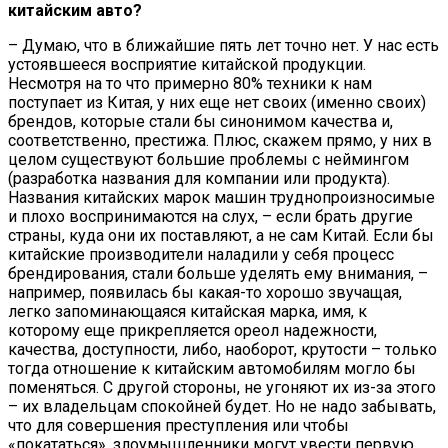
китайским авто?
– Думаю, что в ближайшие пять лет точно нет. У нас есть
устоявшееся восприятие китайской продукции.
Несмотря на то что примерно 80% техники к нам
поступает из Китая, у них еще нет своих (именно своих)
брендов, которые стали бы синонимом качества и,
соответственно, престижа. Плюс, скажем прямо, у них в
целом существуют большие проблемы с неймингом
(разработка названия для компании или продукта).
Названия китайских марок машин труднопроизносимые
и плохо воспринимаются на слух, – если брать другие
страны, куда они их поставляют, а не сам Китай. Если бы
китайские производители наладили у себя процесс
брендирования, стали больше уделять ему внимания, –
например, появилась бы какая-то хорошо звучащая,
легко запоминающаяся китайская марка, имя, к
которому еще прикрепляется ореол надежности,
качества, доступности, либо, наоборот, крутости – только
тогда отношение к китайским автомобилям могло бы
поменяться. С другой стороны, не угоняют их из-за этого
– их владельцам спокойней будет. Но не надо забывать,
что для совершения преступления или чтобы
«покататься», злоумышленники могут увести первую