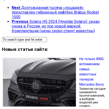
Next
Долгожданная тысяча «лошадей»:
представлен гибридный лифтбек Brabus Rocket
1000
Previous
Solaris HS 2024 (Hyundai Solaris): седан
снова в России, но под новой маркой.
Комплектации (цены скоро станут известны)
Новые статьи сайта:
Не только AMG:
вспоминаем
самых
известных
тюнеров
Mercedes-Benz
Тюнингом сегодня
занимаются
тысячи компаний,
а выбором
моделей уже
сложно …