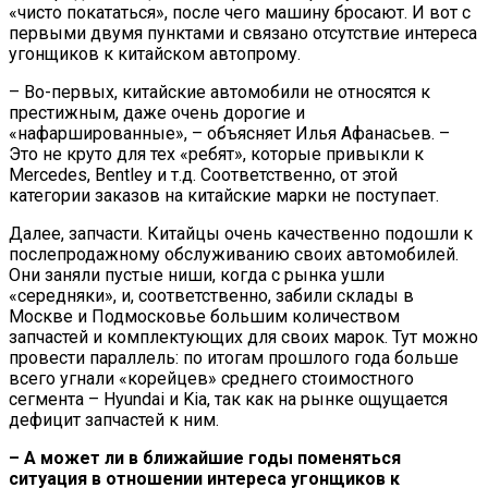
«чисто покататься», после чего машину бросают. И вот с
первыми двумя пунктами и связано отсутствие интереса
угонщиков к китайском автопрому.
– Во-первых, китайские автомобили не относятся к
престижным, даже очень дорогие и
«нафаршированные», – объясняет Илья Афанасьев. –
Это не круто для тех «ребят», которые привыкли к
Mercedes, Bentley и т.д. Соответственно, от этой
категории заказов на китайские марки не поступает.
Далее, запчасти. Китайцы очень качественно подошли к
послепродажному обслуживанию своих автомобилей.
Они заняли пустые ниши, когда с рынка ушли
«середняки», и, соответственно, забили склады в
Москве и Подмосковье большим количеством
запчастей и комплектующих для своих марок. Тут можно
провести параллель: по итогам прошлого года больше
всего угнали «корейцев» среднего стоимостного
сегмента – Hyundai и Kia, так как на рынке ощущается
дефицит запчастей к ним.
– А может ли в ближайшие годы поменяться
ситуация в отношении интереса угонщиков к