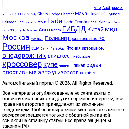
Audi,
AITO
BMW 3-
Haval
Chery
Haval H9
BYD
CES-2024,
Dodge Charger
Hyundai
series
Lada
Lada Granta
Palisade
Jac
Jetour
Lada Iskra
Jaecoo
Lada Vesta
ГИБДД
Китай
МВД
Авто
Волга
Tank 300,
Toyota
Авария
Москва
Полиция
Правительство РФ
Москвич
Россия
Япония
авторынок,
США
Санкт-Петербург
внедорожник
дайджест
кабриолет
кроссовер
купе
седан
пикап
минивэн
спортивные авто
универсал
хэтчбек
Автомобильный портал © 2026. All Rights Reserved.
Все материалы опубликованные на сайте взяты с
открытых источников и других порталов интернета, все
права на авторство принадлежат их законным
владельцам. Любое копирование материалов с нашего
ресурса разрешается только с обратной активной
ссылкой на страницу статьи. Все права защищены
законом РФ.