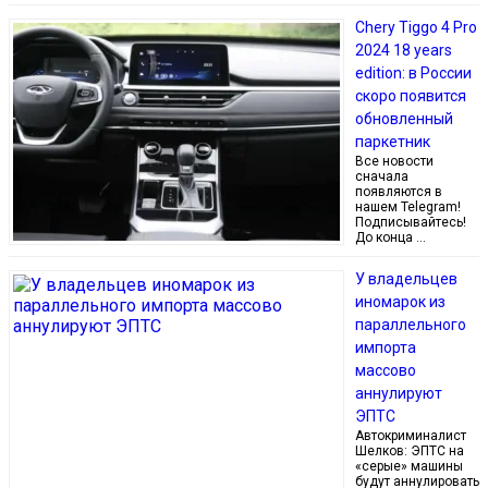
Chery Tiggo 4 Pro
2024 18 years
edition: в России
скоро появится
обновленный
паркетник
Все новости
сначала
появляются в
нашем Telegram!
Подписывайтесь!
До конца …
У владельцев
иномарок из
параллельного
импорта
массово
аннулируют
ЭПТС
Автокриминалист
Шелков: ЭПТС на
«серые» машины
будут аннулировать