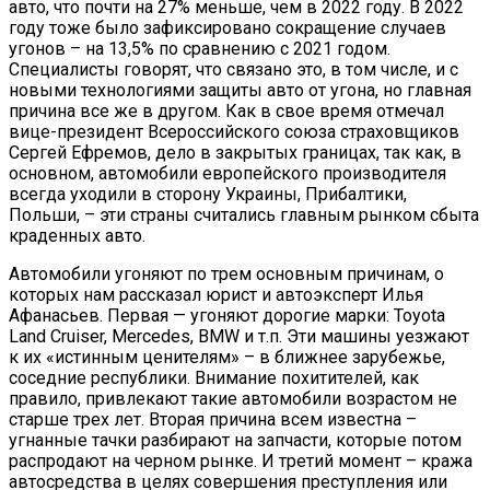
авто, что почти на 27% меньше, чем в 2022 году. В 2022
году тоже было зафиксировано сокращение случаев
угонов – на 13,5% по сравнению с 2021 годом.
Специалисты говорят, что связано это, в том числе, и с
новыми технологиями защиты авто от угона, но главная
причина все же в другом. Как в свое время отмечал
вице-президент Всероссийского союза страховщиков
Сергей Ефремов, дело в закрытых границах, так как, в
основном, автомобили европейского производителя
всегда уходили в сторону Украины, Прибалтики,
Польши, – эти страны считались главным рынком сбыта
краденных авто.
Автомобили угоняют по трем основным причинам, о
которых нам рассказал юрист и автоэксперт Илья
Афанасьев. Первая — угоняют дорогие марки: Toyota
Land Cruiser, Mercedes, BMW и т.п. Эти машины уезжают
к их «истинным ценителям» – в ближнее зарубежье,
соседние республики. Внимание похитителей, как
правило, привлекают такие автомобили возрастом не
старше трех лет. Вторая причина всем известна –
угнанные тачки разбирают на запчасти, которые потом
распродают на черном рынке. И третий момент – кража
автосредства в целях совершения преступления или