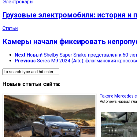
Электрокары
Грузовые электромобили: история и 
Статьи
Камеры начали фиксировать непропу
Next
Новый Shelby Super Snake представлен к 60-л
Previous
Seres M9 2024 (Aito): флагманский кроссо
Новые статьи сайта:
Такого Mercedes 
Autonews назвал гла