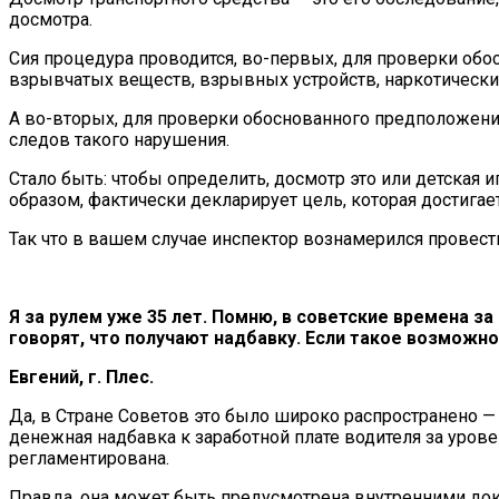
досмотра.
Сия процедура проводится, во-первых, для проверки обо
взрывчатых веществ, взрывных устройств, наркотически
А во-вторых, для проверки обоснованного предположени
следов такого нарушения.
Стало быть: чтобы определить, досмотр это или детская и
образом, фактически декларирует цель, которая достига
Так что в вашем случае инспектор вознамерился провести
Я за рулем уже 35 лет. Помню, в советские времена з
говорят, что получают надбавку. Если такое возможно
Евгений, г. Плес.
Да, в Стране Советов это было широко распространено —
денежная надбавка к заработной плате водителя за ур
регламентирована.
Правда, она может быть предусмотрена внутренними до