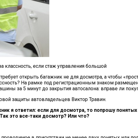
за классность, если стаж управления большой
требует открыть багажник не для досмотра, а чтобы «прос
ассность? На рамке под регистрационным знаком размещена
ины за 5 минут до закрытия автосалона: вправе ли покуп
вовой защиты автовладельцев Виктор Травин.
ик я ответил: если для досмотра, то попрошу понятых и
 Так это все-таки досмотр? Или что?
, проводимое в присутствии не менее двух понятых или по