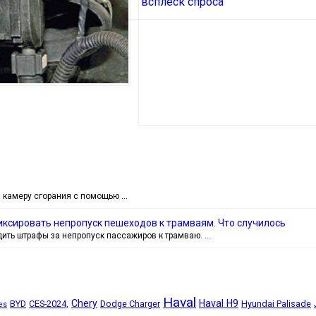
в камеру сгорания с помощью …
ксировать непропуск пешеходов к трамваям. Что случилось
дить штрафы за непропуск пассажиров к трамваю. …
Haval
Chery
Haval H9
BYD
CES-2024,
Dodge Charger
Hyundai Palisade
es