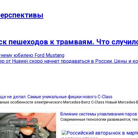
перспективы
ск пешеходов к трамваям. Что случил
етнему юбилею Ford Mustang
вер от Huawei скоро начнет продаваться в России. Цены и 
еще не делал. Самые уникальные фишки нового С-Class
вные особенности электрического Mercedes-Benz C-Class Новый Mercedes-B
Влияние системы улавливания паров 
Современные технологии развиваются, тех