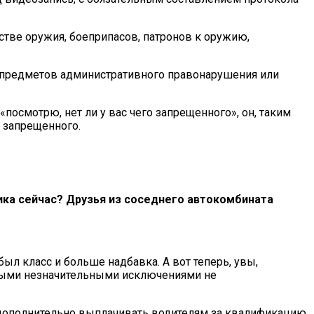
стве оружия, боеприпасов, патронов к оружию,
, предметов административного правонарушения или
«посмотрю, нет ли у вас чего запрещенного», он, таким
о запрещенного.
ктика сейчас? Друзья из соседнего автокомбината
ыл класс и больше надбавка. А вот теперь, увы,
орыми незначительными исключениями не
 дополнительно выплачивать водителям за квалификацию