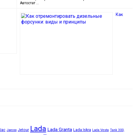
Автостат …
Как
Lada
Lada Granta
Jac
Jetour
Lada Iskra
Jaecoo
Lada Vesta
Tank 300,