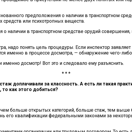
снованного предположения о наличии в транспортном сред
х средств или психотропных веществ.
я о наличии в транспортном средстве орудий совершения
гра, надо понять цель процедуры. Если инспектор заявляет 
ется именно в процессе досмотра, — обнаружение чего-либ
 именно досмотр! Вот это и следовало ему разъяснить.
* * *
а стаж доплачивали за классность. А есть ли такая пра
, то как этого добиться?
 чем больше открытых категорий, больше стаж, тем выше б
овень его квалификации федеральными законами за некот
кументами организации или трудовым договором. То есть