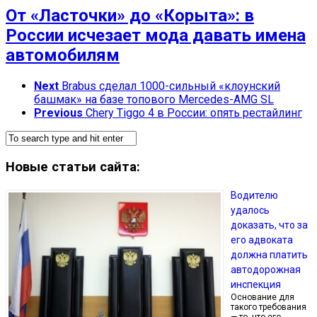
От «Ласточки» до «Корыта»: в
России исчезает мода давать имена
автомобилям
Next
Brabus сделал 1000-сильный «клоунский
башмак» на базе топового Mercedes-AMG SL
Previous
Chery Tiggo 4 в России: опять рестайлинг
Новые статьи сайта:
Водителю
удалось
доказать, что за
его адвоката
должна платить
автодорожная
инспекция
Основание для
такого требования
— то, что его