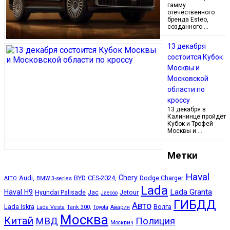
гамму
отечественного
бренда Esteo,
созданного …
13 декабря
состоится Кубок
Москвы и
Московской
области по
кроссу
13 декабря в
Калининце пройдёт
Кубок и Трофей
Москвы и …
Метки
Haval
Chery
Audi,
BYD
CES-2024,
Dodge Charger
AITO
BMW 3-series
Lada
Lada Granta
Haval H9
Hyundai Palisade
Jac
Jetour
Jaecoo
ГИБДД
Авто
Lada Iskra
Волга
Lada Vesta
Tank 300,
Toyota
Авария
Москва
Китай
МВД
Полиция
Москвич