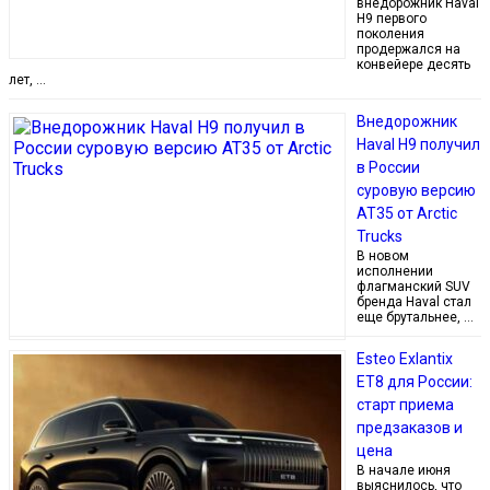
внедорожник Haval
H9 первого
поколения
продержался на
конвейере десять
лет, …
Внедорожник
Haval H9 получил
в России
суровую версию
AT35 от Arctic
Trucks
В новом
исполнении
флагманский SUV
бренда Haval стал
еще брутальнее, …
Esteo Exlantix
ET8 для России:
старт приема
предзаказов и
цена
В начале июня
выяснилось, что