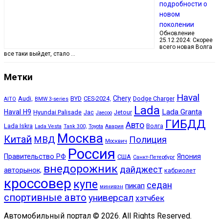
подробности о
новом
поколении
Обновление
25.12.2024: Скорее
всего новая Волга
все таки выйдет, стало …
Метки
Haval
Chery
Audi,
BYD
CES-2024,
Dodge Charger
AITO
BMW 3-series
Lada
Lada Granta
Haval H9
Hyundai Palisade
Jac
Jetour
Jaecoo
ГИБДД
Авто
Lada Iskra
Волга
Lada Vesta
Tank 300,
Toyota
Авария
Москва
Китай
МВД
Полиция
Москвич
Россия
Правительство РФ
Япония
США
Санкт-Петербург
внедорожник
дайджест
авторынок,
кабриолет
кроссовер
купе
седан
пикап
минивэн
спортивные авто
универсал
хэтчбек
Автомобильный портал © 2026. All Rights Reserved.