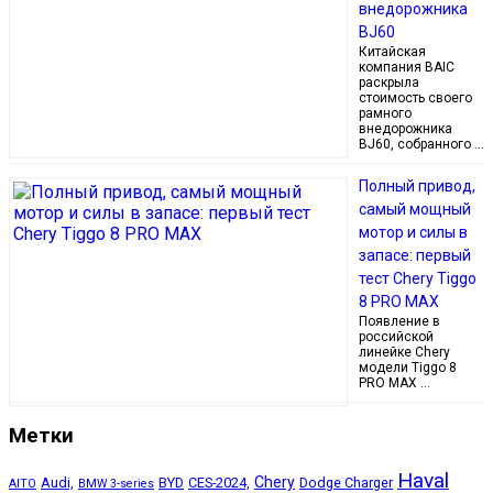
внедорожника
BJ60
Китайская
компания BAIC
раскрыла
стоимость своего
рамного
внедорожника
BJ60, собранного …
Полный привод,
самый мощный
мотор и силы в
запасе: первый
тест Chery Tiggo
8 PRO MAX
Появление в
российской
линейке Chery
модели Tiggo 8
PRO MAX …
Метки
Haval
Chery
Audi,
BYD
CES-2024,
Dodge Charger
AITO
BMW 3-series