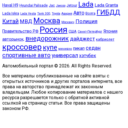
Lada
Lada Granta
Haval H9
Hyundai Palisade
Jac
Jetour
Jaecoo
ГИБДД
Авто
Lada Iskra
Волга
Lada Vesta
Tank 300,
Toyota
Авария
Москва
Китай
МВД
Полиция
Москвич
Россия
Правительство РФ
Япония
США
Санкт-Петербург
внедорожник
дайджест
авторынок,
кабриолет
кроссовер
купе
седан
пикап
минивэн
спортивные авто
универсал
хэтчбек
Автомобильный портал © 2026. All Rights Reserved.
Все материалы опубликованные на сайте взяты с
открытых источников и других порталов интернета, все
права на авторство принадлежат их законным
владельцам. Любое копирование материалов с нашего
ресурса разрешается только с обратной активной
ссылкой на страницу статьи. Все права защищены
законом РФ.