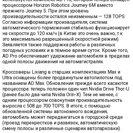
процессором Horizon Robotics Journey 6M вместо
прежнего Journey 5. При этом уровень
производительности остался неизменным — 128 TOPS.
Согласно информации производителя, система
автоматического торможения стабильно функционирует
на скорости до 120 км/ч (в Китае это очень важно, т.к
это максимально разрешённый скоростной режим).
Заявляется также поддержка работы в различных
погодных условиях и в тёмное время суток. Кроме того,
AD Pro обеспечивает удержание автомобиля в пределах
одной полосы движения на автомагистралях.
Кроссоверы Lixiang в старших комплектациях Max и
Ultra оснащены более продвинутым автопилотом под
названием AD Max. Обновления прежде всего касаются
процессора: теперь положен один чип Nvidia Drive Thor-U
(ранее было два чипа Nvidia Orin-X). Тем не менее, с
одним процессором совокупная производительность
выросла с 508 до 700 TOPS. В итоге, с помощью
обновленной системы автономного вождения,
автомобиль может передвигаться в городской среде
(проезд перекрестков и развязок, автоматическую
смену полосы и различные сценарии автопарковки).