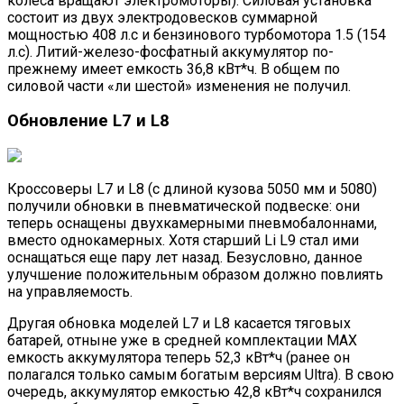
колеса вращают электромоторы). Силовая установка
состоит из двух электродовесков суммарной
мощностью 408 л.с и бензинового турбомотора 1.5 (154
л.с). Литий-железо-фосфатный аккумулятор по-
прежнему имеет емкость 36,8 кВт*ч. В общем по
силовой части «ли шестой» изменения не получил.
Обновление L7 и L8
Кроссоверы L7 и L8 (с длиной кузова 5050 мм и 5080)
получили обновки в пневматической подвеске: они
теперь оснащены двухкамерными пневмобалоннами,
вместо однокамерных. Хотя старший Li L9 стал ими
оснащаться еще пару лет назад. Безусловно, данное
улучшение положительным образом должно повлиять
на управляемость.
Другая обновка моделей L7 и L8 касается тяговых
батарей, отныне уже в средней комплектации MAX
емкость аккумулятора теперь 52,3 кВт*ч (ранее он
полагался только самым богатым версиям Ultra). В свою
очередь, аккумулятор емкостью 42,8 кВт*ч сохранился