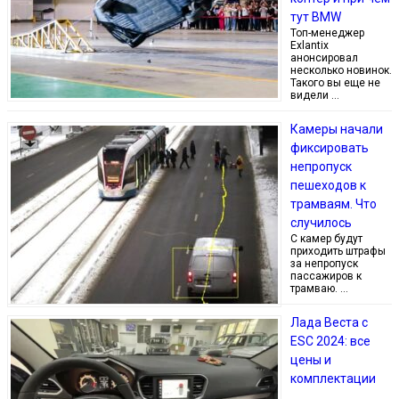
тут BMW
Топ-менеджер
Exlantix
анонсировал
несколько новинок.
Такого вы еще не
видели …
Камеры начали
фиксировать
непропуск
пешеходов к
трамваям. Что
случилось
С камер будут
приходить штрафы
за непропуск
пассажиров к
трамваю. …
Лада Веста с
ESC 2024: все
цены и
комплектации