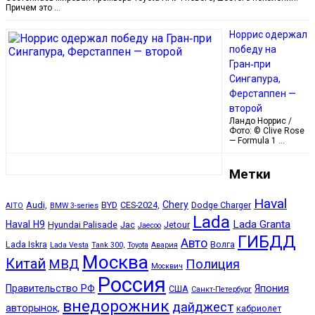
Причем это …
Норрис одержал
победу на
Гран‑при
Сингапура,
Ферстаппен —
второй
Ландо Норрис /
Фото: © Clive Rose
— Formula 1 …
Метки
Haval
Chery
Audi,
BYD
CES-2024,
Dodge Charger
AITO
BMW 3-series
Lada
Lada Granta
Haval H9
Hyundai Palisade
Jac
Jetour
Jaecoo
ГИБДД
Авто
Lada Iskra
Волга
Lada Vesta
Tank 300,
Toyota
Авария
Москва
Китай
МВД
Полиция
Москвич
Россия
Правительство РФ
Япония
США
Санкт-Петербург
внедорожник
дайджест
авторынок,
кабриолет