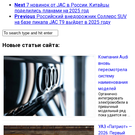
Next
7 новинок от JAC в России. Китайцы
поделились планами на 2025 год
Previous
Российский внедорожник Соллерс SUV
на базе пикапа JAC T9 выйдет в 2025 году
Новые статьи сайта:
Компания Audi
вновь
пересмотрела
систему
наименования
моделей
Органично
интегрировать
электромобили в
привычный
модельный ряд
пока удается не …
УАЗ «Патриот» —
2026. Первый