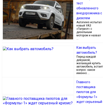
тест
обновленного
внедорожника с
дизелем
Autonews испытал
новый УАЗ
«Патриот» с
дизельным
мотором и назвал
…
Как выбрать
автомобиль?
Перед каждой
девушкой,
желающей купить
автомобиль, встает
вопрос: какое
именно …
Главного
поставщика
пилотов для
«Формулы-1»
ждет серьезный