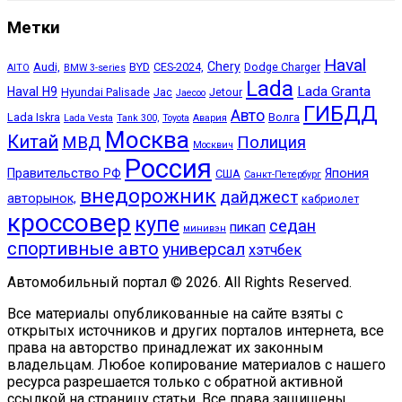
Метки
Haval
Chery
Audi,
BYD
CES-2024,
Dodge Charger
AITO
BMW 3-series
Lada
Lada Granta
Haval H9
Hyundai Palisade
Jac
Jetour
Jaecoo
ГИБДД
Авто
Lada Iskra
Волга
Lada Vesta
Tank 300,
Toyota
Авария
Москва
Китай
МВД
Полиция
Москвич
Россия
Правительство РФ
Япония
США
Санкт-Петербург
внедорожник
дайджест
авторынок,
кабриолет
кроссовер
купе
седан
пикап
минивэн
спортивные авто
универсал
хэтчбек
Автомобильный портал © 2026. All Rights Reserved.
Все материалы опубликованные на сайте взяты с
открытых источников и других порталов интернета, все
права на авторство принадлежат их законным
владельцам. Любое копирование материалов с нашего
ресурса разрешается только с обратной активной
ссылкой на страницу статьи. Все права защищены