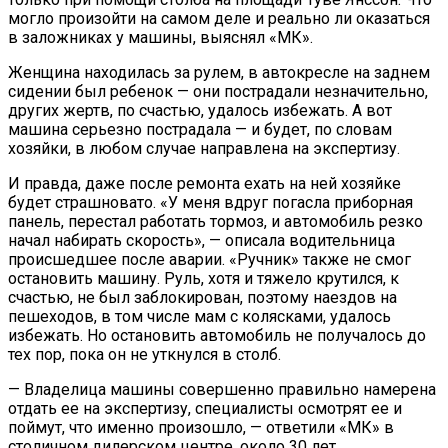
могло произойти на самом деле и реально ли оказаться
в заложниках у машины, выяснял «МК».
Женщина находилась за рулем, в автокресле на заднем
сидении был ребенок — они пострадали незначительно,
других жертв, по счастью, удалось избежать. А вот
машина серьезно пострадала — и будет, по словам
хозяйки, в любом случае направлена на экспертизу.
И правда, даже после ремонта ехать на ней хозяйке
будет страшновато. «У меня вдруг погасла приборная
панель, перестал работать тормоз, и автомобиль резко
начал набирать скорость», — описала водительница
происшедшее после аварии. «Ручник» также не смог
остановить машину. Руль, хотя и тяжело крутился, к
счастью, не был заблокирован, поэтому наездов на
пешеходов, в том числе мам с колясками, удалось
избежать. Но остановить автомобиль не получалось до
тех пор, пока он не уткнулся в столб.
— Владелица машины совершенно правильно намерена
отдать ее на экспертизу, специалисты осмотрят ее и
поймут, что именно произошло, — ответили «МК» в
столичном дилерском центре, около 30 лет