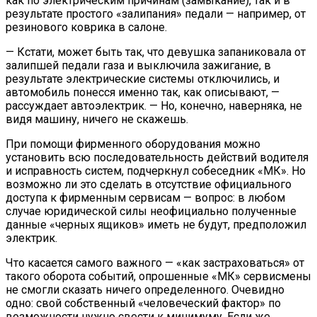
как по электрическим причинам (замыкание), так и в
результате простого «залипания» педали — например, от
резинового коврика в салоне.
— Кстати, может быть так, что девушка запаниковала от
залипшей педали газа и выключила зажигание, в
результате электрические системы отключились, и
автомобиль понесся именно так, как описывают, —
рассуждает автоэлектрик. — Но, конечно, наверняка, не
видя машину, ничего не скажешь.
При помощи фирменного оборудования можно
установить всю последовательность действий водителя
и исправность систем, подчеркнул собеседник «МК». Но
возможно ли это сделать в отсутствие официального
доступа к фирменным сервисам — вопрос: в любом
случае юридической силы неофициально полученные
данные «черных ящиков» иметь не будут, предположил
электрик.
Что касается самого важного — «как застраховаться» от
такого оборота событий, опрошенные «МК» сервисмены
не смогли сказать ничего определенного. Очевидно
одно: свой собственный «человеческий фактор» по
возможности нужно свести к минимуму. Если же