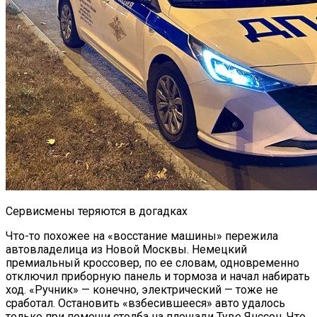
Сервисмены теряются в догадках
Что-то похожее на «восстание машины» пережила
автовладелица из Новой Москвы. Немецкий
премиальный кроссовер, по ее словам, одновременно
отключил приборную панель и тормоза и начал набирать
ход. «Ручник» — конечно, электрический — тоже не
сработал. Остановить «взбесившееся» авто удалось
только при помощи столба на площади Туве Янссон. Что