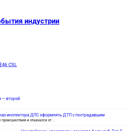
обытия индустрии
E46 CSL
н — второй
тказ инспектора ДПС оформлять ДТП с пострадавшим
у происшествий и отказался от …