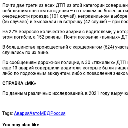
Почти две трети из всех ДТП из этой категории соверше
небольшим опытом вождения – со стажем не более четы
очередности проезда (101 случай), неправильном выборе
(56 случаев) и выезжали на встречку (42 случая) – при
На 27% возросло количество аварий с водителями, у кото
этом погибли, а 152 ранены. Почти половина «пьяных» Д
В большинстве происшествий с каршерингом (624) участв
случались по их вине.
По сообщениям дорожной полиции, в 30 «тяжелых» ДТП и
еще 13 аварий совершили водители, которые были лишен
либо по подложным аккаунтам, либо с позволения знако
СПРАВКА «МК»
По данным различных исследований, в 2021 году выручка
Tags:
Авария
Авто
МВД
Россия
You may also like...