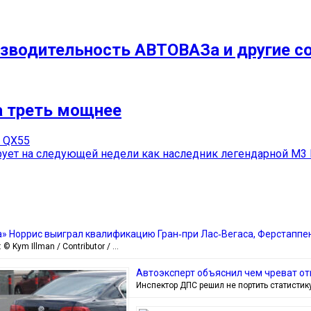
изводительность АВТОВАЗа и другие с
на треть мощнее
i QX55
ет на следующей недели как наследник легендарной M3 
» Норрис выиграл квалификацию Гран‑при Лас‑Вегаса, Ферстаппе
© Kym Illman / Contributor / …
Автоэксперт объяснил чем чреват о
Инспектор ДПС решил не портить статистик