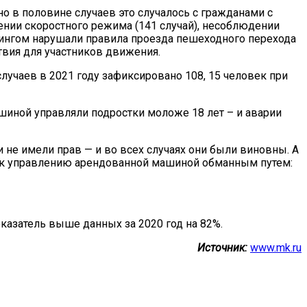
о в половине случаев это случалось с гражданами с
ии скоростного режима (141 случай), несоблюдении
ерингом нарушали правила проезда пешеходного перехода
твия для участников движения.
лучаев в 2021 году зафиксировано 108, 15 человек при
ашиной управляли подростки моложе 18 лет – и аварии
не имели прав — и во всех случаях они были виновны. А
к к управлению арендованной машиной обманным путем:
казатель выше данных за 2020 год на 82%.
Источник:
www.mk.ru