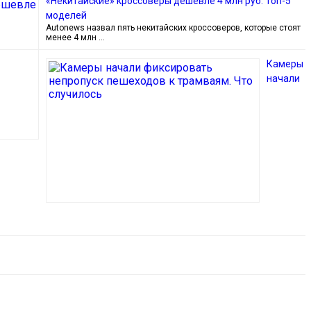
«Некитайские» кроссоверы дешевле 4 млн руб. Топ-5
моделей
Autonews назвал пять некитайских кроссоверов, которые стоят
менее 4 млн …
Камеры
начали