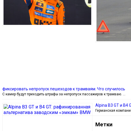
фиксировать непропуск пешеходов к трамваям. Что случилось
С камер будут приходить штрафы за непропуск пассажиров к трамваю. …
Alpina B3 GT и B
Германская компани
Метки