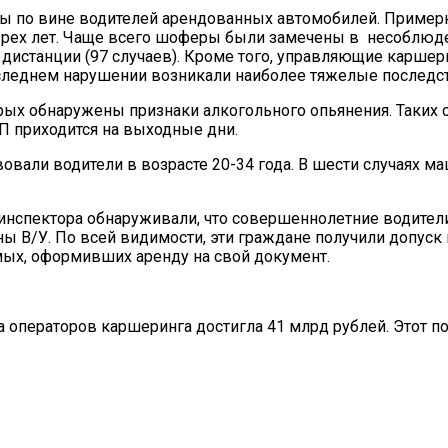
ны по вине водителей арендованных автомобилей. Примерн
рех лет. Чаще всего шоферы были замечены в несоблюден
 дистанции (97 случаев). Кроме того, управляющие карш
 последнем нарушении возникали наиболее тяжелые последс
рых обнаружены признаки алкогольного опьянения. Таких с
ТП приходится на выходные дни.
овали водители в возрасте 20-34 года. В шести случаях м
нспектора обнаруживали, что совершеннолетние водители 
ы В/У. По всей видимости, эти граждане получили допус
мых, оформивших аренду на свой документ.
 операторов каршеринга достигла 41 млрд рублей. Этот по