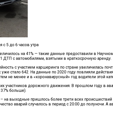
с 5 до 6 часов утра
увеличилось на 41% — такие данные предоставили в Научн
91 ДТП с автомобилями, взятыми в краткосрочную аренду.
йность с участием каршеринга по стране увеличилась почти
х уже стало 642. На данные по 2020 году повлияли действ
ем не менее и в «коронавирусный» год водители этой кате
их участников дорожного движения. В прошлом году в ав
 137% больше).
 – на выходные пришлось более трети всех происшествий
чество аварий случалось в период с 20:00 до полуночи. А