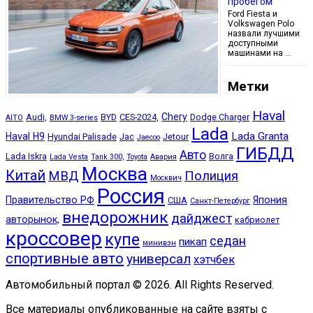
пробегом
Ford Fiesta и
Volkswagen Polo
назвали лучшими
доступными
машинами на …
Метки
Haval
Chery
Audi,
BYD
CES-2024,
Dodge Charger
AITO
BMW 3-series
Lada
Lada Granta
Haval H9
Hyundai Palisade
Jac
Jetour
Jaecoo
ГИБДД
Авто
Lada Iskra
Волга
Lada Vesta
Tank 300,
Toyota
Авария
Москва
Китай
МВД
Полиция
Москвич
Россия
Правительство РФ
Япония
США
Санкт-Петербург
внедорожник
дайджест
авторынок,
кабриолет
кроссовер
купе
седан
пикап
минивэн
спортивные авто
универсал
хэтчбек
Автомобильный портал © 2026. All Rights Reserved.
Все материалы опубликованные на сайте взяты с