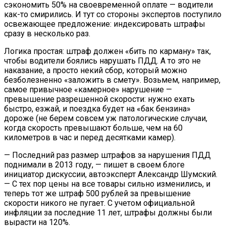
сэкономить 50% на своевременной оплате — водители
как-то смирились. И тут со стороны экспертов поступило
освежающее предложение: индексировать штрафы
сразу в несколько раз.
Логика простая: штраф должен «бить по карману» так,
чтобы водители боялись нарушать ПДД. А то это не
наказание, а просто некий сбор, который можно
безболезненно «заложить в смету». Возьмем, например,
самое привычное «камерное» нарушение —
превышение разрешенной скорости: нужно ехать
быстро, езжай, и поездка будет на «бак бензина»
дороже (не берем совсем уж патологические случаи,
когда скорость превышают больше, чем на 60
километров в час и перед десятками камер).
— Последний раз размер штрафов за нарушения ПДД
поднимали в 2013 году, — пишет в своем блоге
инициатор дискуссии, автоэксперт Александр Шумский.
— С тех пор цены на все товары сильно изменились, и
теперь тот же штраф 500 рублей за превышение
скорости никого не пугает. С учетом официальной
инфляции за последние 11 лет, штрафы должны были
вырасти на 120%.