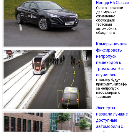
Hongqi H5 Classic
Около парковки
два мужика
оживлённо
обсуждали
тестовый
автомобиль,
обходя его …
Камеры начали
фиксировать
непропуск
пешеходов к
трамваям. Что
случилось
С камер будут
приходить штрафы
за непропуск
пассажиров к
трамваю. …
Эксперты
назвали лучшие
доступные
автомобили с