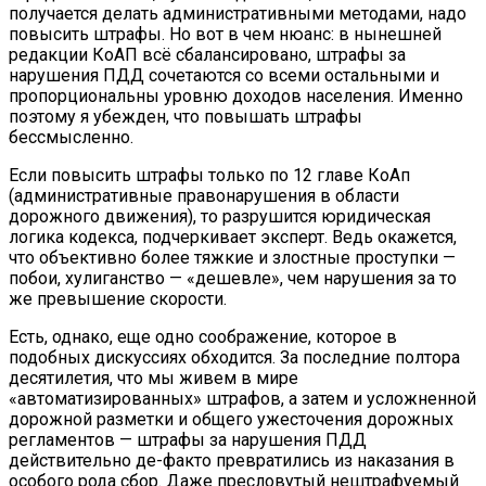
получается делать административными методами, надо
повысить штрафы. Но вот в чем нюанс: в нынешней
редакции КоАП всё сбалансировано, штрафы за
нарушения ПДД сочетаются со всеми остальными и
пропорциональны уровню доходов населения. Именно
поэтому я убежден, что повышать штрафы
бессмысленно.
Если повысить штрафы только по 12 главе КоАп
(административные правонарушения в области
дорожного движения), то разрушится юридическая
логика кодекса, подчеркивает эксперт. Ведь окажется,
что объективно более тяжкие и злостные проступки —
побои, хулиганство — «дешевле», чем нарушения за то
же превышение скорости.
Есть, однако, еще одно соображение, которое в
подобных дискуссиях обходится. За последние полтора
десятилетия, что мы живем в мире
«автоматизированных» штрафов, а затем и усложненной
дорожной разметки и общего ужесточения дорожных
регламентов — штрафы за нарушения ПДД
действительно де-факто превратились из наказания в
особого рода сбор. Даже пресловутый нештрафуемый