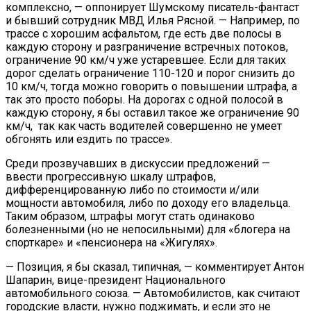
комплексно, — оппонирует Шумскому писатель-фантаст
и бывший сотрудник МВД Илья Рясной. — Например, по
трассе с хорошим асфальтом, где есть две полосы в
каждую сторону и разграничение встречных потоков,
ограничение 90 км/ч уже устаревшее. Если для таких
дорог сделать ограничение 110-120 и порог снизить до
10 км/ч, тогда можно говорить о повышении штрафа, а
так это просто поборы. На дорогах с одной полосой в
каждую сторону, я бы оставил такое же ограничение 90
км/ч, так как часть водителей совершенно не умеет
обгонять или ездить по трассе».
Среди прозвучавших в дискуссии предложений —
ввести прогрессивную шкалу штрафов,
дифференцированную либо по стоимости и/или
мощности автомобиля, либо по доходу его владельца.
Таким образом, штрафы могут стать одинаково
болезненными (но не непосильными) для «блогера на
спорткаре» и «пенсионера на «Жигулях».
— Позиция, я бы сказал, типичная, — комментирует Антон
Шапарин, вице-президент Национального
автомобильного союза. — Автомобилистов, как считают
городские власти, нужно поджимать, и если это не