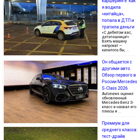
каршеринге: как
я водила
«китайца»,
попала в ДТП и
тратила деньги
«С дебютом вас,
дэтэпэшница!»
Взять машину
напрокат —
казалось бы, …
Он общается с
другими авто.
Обзор первого в
России Mercedes
S-Class 2026
Autonews оценил
обновленный
Mercedes-Benz S-
класс и назвал его
плюсы и …
Премиум для
среднего класса:
тест-драйв