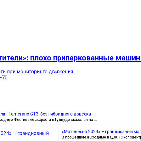
тители»: плохо припаркованные маши
ать при мониторинге движения
-70
ini Temerario GT3: без гибридного довеска
одные Фестиваль скорости в Гудвуде оказался на …
«Мотовесна 2024» – грандиозный ма
В прошедшие выходные в ЦВК «Экспоцентр