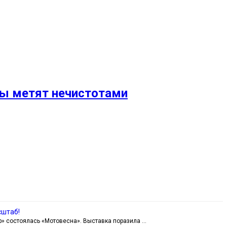
ны метят нечистотами
сштаб!
» состоялась «Мотовесна». Выставка поразила …