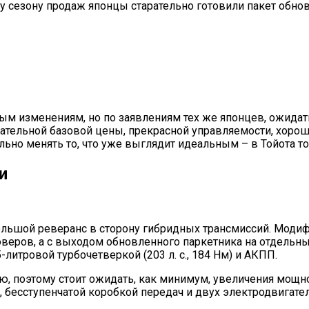
му сезону продаж японцы старательно готовили пакет обно
м изменениям, но по заявлениям тех же японцев, ожидат
тельной базовой цены, прекрасной управляемости, хороше
ьно менять то, что уже выглядит идеальным – в Тойота то
и
большой реверанс в сторону гибридных трансмиссий. Модиф
ров, а с выходом обновленного паркетника на отдельных
литровой турбочетверкой (203 л. с., 184 Нм) и АКПП.
ию, поэтому стоит ожидать, как минимум, увеличения мощ
», бесступенчатой ​​коробкой передач и двух электродвиг