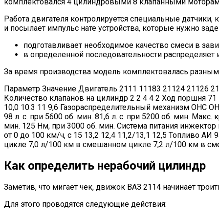
комплектовался 4 цилиндровыми 8 клапанными моторами.
Работа двигателя контролируется специальные датчики
и посылает импульс нате устройства, которые нужно зад
подготавливает необходимое качество смеси в зави
в определенной последовательности распределяет 
За время производства модель комплектовалась разным
Параметр Значение Двигатель 2111 11183 21124 21126 2111
Количество клапанов на цилиндр 2 2 4 4 2 Ход поршня 71
10,0 10.3 11 9,6 Газораспределительный механизм OHС OHV O
98 л. с. при 5600 об. мин. 81,6 л. с. при 5200 об. мин. Макс
мин. 125 Нм, при 3000 об. мин. Система питания инжект
от 0 до 100 км/ч, с 15 13,2 12,4 11,2/13,1 12,5 Топливо
цикле 7,0 л/100 км в смешанном цикле 7,2 л/100 км в с
Как определить нерабочий цилиндр
Заметив, что мигает чек, движок ВАЗ 2114 начинает тро
Для этого проводятся следующие действия: