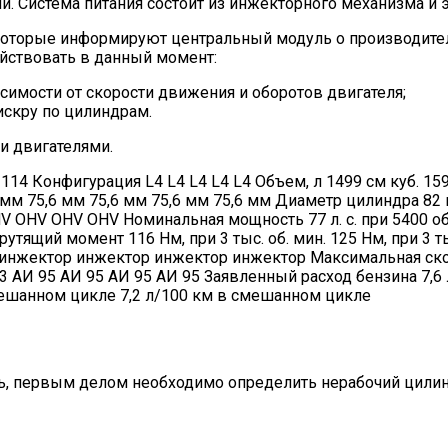
 Система питания состоит из инжекторного механизма и э
, которые информируют центральный модуль о производит
ействовать в данный момент:
симости от скорости движения и оборотов двигателя;
искру по цилиндрам.
и двигателями.
4 Конфигурация L4 L4 L4 L4 L4 Объем, л 1499 см куб. 1596 
 мм 75,6 мм 75,6 мм 75,6 мм 75,6 мм Диаметр цилиндра 82 
HV OHV OHV Номинальная мощность 77 л. с. при 5400 об. мин.
. крутящий момент 116 Нм, при 3 тыс. об. мин. 125 Нм, при 3 т
ор инжектор инжектор инжектор инжектор Максимальная ско
 АИ 93 АИ 95 АИ 95 АИ 95 АИ 95 Заявленный расход бензина 
мешанном цикле 7,2 л/100 км в смешанном цикле
ить, первым делом необходимо определить нерабочий цилин