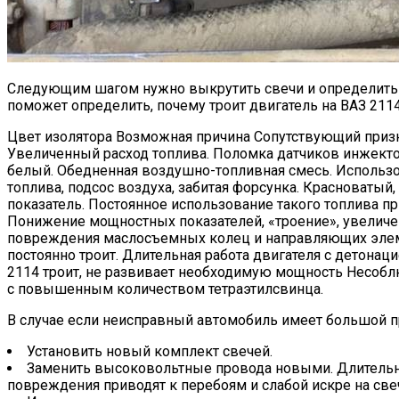
Следующим шагом нужно выкрутить свечи и определить их
поможет определить, почему троит двигатель на ВАЗ 2114
Цвет изолятора Возможная причина Сопутствующий призн
Увеличенный расход топлива. Поломка датчиков инжектор
белый. Обедненная воздушно-топливная смесь. Использо
топлива, подсос воздуха, забитая форсунка. Красноватый
показатель. Постоянное использование такого топлива пр
Понижение мощностных показателей, «троение», увеличенн
повреждения маслосъемных колец и направляющих элеме
постоянно троит. Длительная работа двигателя с детонац
2114 троит, не развивает необходимую мощность Несоблю
с повышенным количеством тетраэтилсвинца.
В случае если неисправный автомобиль имеет большой п
Установить новый комплект свечей.
Заменить высоковольтные провода новыми. Длительна
повреждения приводят к перебоям и слабой искре на све