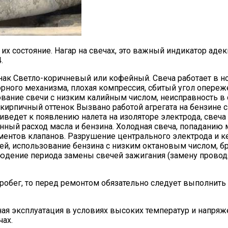
 состояние. Нагар на свечах, это важный индикатор адекв
.
ак Светло-коричневый или кофейный. Свеча работает в н
ного механизма, плохая компрессия, сбитый угол опереже
вание свечи с низким калийным числом, неисправность в 
, кирпичный оттенок Вызвано работой агрегата на бензине
иведет к появлению налета на изоляторе электрода, свеча
ый расход масла и бензина. Холодная свеча, попаданию ма
нтов клапанов. Разрушение центрального электрода и к
ией, использование бензина с низким октановым числом, бр
дение периода замены свечей зажигания (замену проводят
робег, то перед ремонтом обязательно следует выполнить
я эксплуатация в условиях высоких температур и напряж
чах.