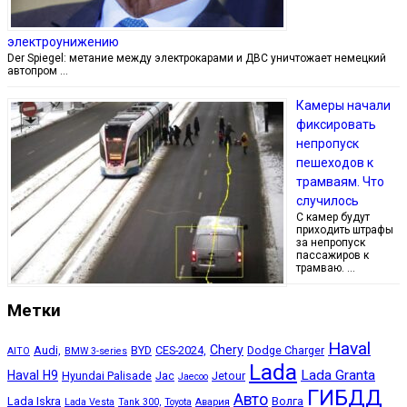
электроунижению
Der Spiegel: метание между электрокарами и ДВС уничтожает немецкий
автопром …
Камеры начали
фиксировать
непропуск
пешеходов к
трамваям. Что
случилось
С камер будут
приходить штрафы
за непропуск
пассажиров к
трамваю. …
Метки
Haval
Chery
Audi,
BYD
CES-2024,
Dodge Charger
AITO
BMW 3-series
Lada
Lada Granta
Haval H9
Hyundai Palisade
Jac
Jetour
Jaecoo
ГИБДД
Авто
Lada Iskra
Волга
Lada Vesta
Tank 300,
Toyota
Авария