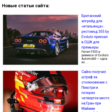
Новые статьи сайта:
Британский
апгрейд для
«итальянца»:
рестомод 355 by
Evoluto приехал
в США для
премьеры
Ferrari F355 в
ремиксе от Evoluto
Automobili — одна
из …
Сайнс получил
штраф за
столкновение с
Пиастри и
потерял
четвертое место
на Гран‑при
Майами