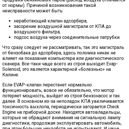
от нормы). Причиной возникновения такой
неисправности может быть:
неработающий клапан адсорбера;
засорение воздушной магистрали от КПА до
воздушного фильтра;
подсос воздуха через соединительные патрубки.
Что сразу следует не рассматривать, так это магистраль
от бензобака до адсорбера, здесь поломка никак не
влияет на показания компьютера или диагностического
сканера. Все-таки чаще всего из строя выходит Evap-
Solenoid, это является характерной «болезнью» на
Калине.
Если EVAP-клапан перестанет нормально
функционировать, вовсе не обязательно, что мотор
потеряет мощность, выйдет из строя бензонасос и так
далее. В основном из-за неполадок КПА увеличивается
токсичность выхлопа, периодически загорается Check
Engine на приборной доске. Находятся автовладельцы,
которые не обращают внимания на сигнальную лампу
диагностики, продолжая эксплуатировать автомобиль,
при этом больших неудобств не испытывают. И чаще