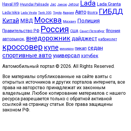
Lada
Lada Granta
Haval H9
Hyundai Palisade
Jac
Jetour
Jaecoo
ГИБДД
Авто
Lada Iskra
Волга
Lada Vesta
Tank 300,
Toyota
Авария
Москва
Китай
МВД
Полиция
Москвич
Россия
Правительство РФ
Япония
США
Санкт-Петербург
внедорожник
дайджест
авторынок,
кабриолет
кроссовер
купе
седан
пикап
минивэн
спортивные авто
универсал
хэтчбек
Автомобильный портал © 2026. All Rights Reserved.
Все материалы опубликованные на сайте взяты с
открытых источников и других порталов интернета, все
права на авторство принадлежат их законным
владельцам. Любое копирование материалов с нашего
ресурса разрешается только с обратной активной
ссылкой на страницу статьи. Все права защищены
законом РФ.