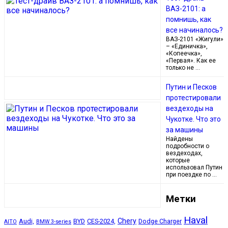
ВАЗ-2101: а
помнишь, как
все начиналось?
ВАЗ-2101 «Жигули»
– «Единичка»,
«Копеечка»,
«Первая». Как ее
только не …
Путин и Песков
протестировали
вездеходы на
Чукотке. Что это
за машины
Найдены
подробности о
вездеходах,
которые
использовал Путин
при поездке по …
Метки
Haval
Chery
Audi,
BYD
CES-2024,
Dodge Charger
AITO
BMW 3-series