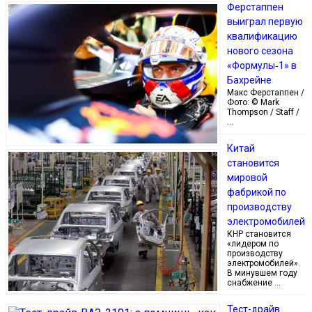
Ферстаппен
выиграл первую
квалификацию
нового сезона
«Формулы‑1» в
Бахрейне
Макс Ферстаппен /
Фото: © Mark
Thompson / Staff /
…
Китай
становится
мировой
фабрикой по
производству
электромобилей
КНР становится
«лидером по
производству
электромобилей».
В минувшем году
снабжение …
Тест-драйв