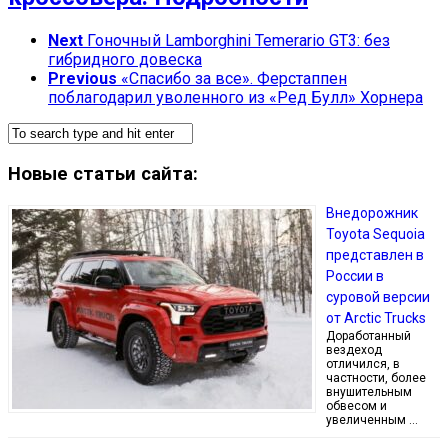
Next
Гоночный Lamborghini Temerario GT3: без
гибридного довеска
Previous
«Спасибо за все». Ферстаппен
поблагодарил уволенного из «Ред Булл» Хорнера
Новые статьи сайта:
Внедорожник
Toyota Sequoia
представлен в
России в
суровой версии
от Arctic Trucks
Доработанный
вездеход
отличился, в
частности, более
внушительным
обвесом и
увеличенным …