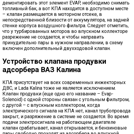
демонтировать этот элемент EVAP, необходимо снимать
топливный бак, а вот КПА находится в доступном месте
– клапан размещается в моторном отсеке, в
непосредственной близости от аккумулятора, на задней
стенке корпуса воздушного фильтра. Следует отметить,
что у турбированных моторов во впускном коллекторе
разрежение не создается, и чтобы направить
принудительно пары в нужном направлении, в схему
включен дополнительный двухходовой клапан.
Устройство клапана продувки
адсорбера ВАЗ Калина
КПА присутствует на всех современных инжекторных
ДВС, и Lada Kalina тоже не является исключением.
Клапан продувки (еще одно его название – Evap-
Solenoid) с одной стороны связан с угольным фильтром,
с другой – с впускным коллектором, когда
электрического сигнала на КПА нет, канал трубопровода
закрыт, и разряжение в системе не создается. Во время
подачи электросигнала на работающем двигателе
клапан срабатывает, канал открывается, и бензиновые
пары свободно проходят из адсорбера во впускной