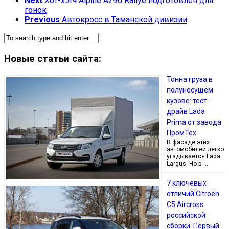
Next
Хот-хэтч Alpine A290 Rallye подготовлен для
гонок
Previous
Автокросс в Таманской дивизии
Новые статьи сайта:
Тонна груза в
полунесущем
кузове: тест-
драйв Lada
Prima от завода
ПромТех
В фасаде этих
автомобилей легко
угадывается Lada
Largus. Но в …
7 ключевых
отличий Citroёn
C5 Aircross
российской
сборки. Первый