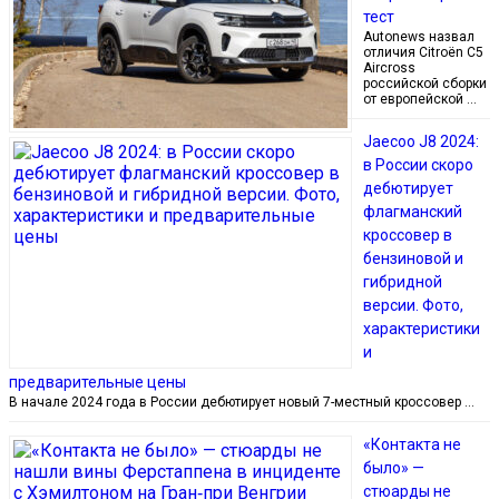
тест
Autonews назвал
отличия Citroёn C5
Aircross
российской сборки
от европейской …
Jaecoo J8 2024:
в России скоро
дебютирует
флагманский
кроссовер в
бензиновой и
гибридной
версии. Фото,
характеристики
и
предварительные цены
В начале 2024 года в России дебютирует новый 7-местный кроссовер …
«Контакта не
было» —
стюарды не