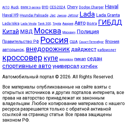
Haval
Chery
Audi,
BYD
CES-2024,
Dodge Charger
AITO
BMW 3-series
Lada
Lada Granta
Haval H9
Hyundai Palisade
Jac
Jetour
Jaecoo
ГИБДД
Авто
Lada Iskra
Волга
Lada Vesta
Tank 300,
Toyota
Авария
Москва
Китай
МВД
Полиция
Москвич
Россия
Правительство РФ
Япония
США
Санкт-Петербург
внедорожник
дайджест
авторынок,
кабриолет
кроссовер
купе
седан
пикап
минивэн
спортивные авто
универсал
хэтчбек
Автомобильный портал © 2026. All Rights Reserved.
Все материалы опубликованные на сайте взяты с
открытых источников и других порталов интернета, все
права на авторство принадлежат их законным
владельцам. Любое копирование материалов с нашего
ресурса разрешается только с обратной активной
ссылкой на страницу статьи. Все права защищены
законом РФ.