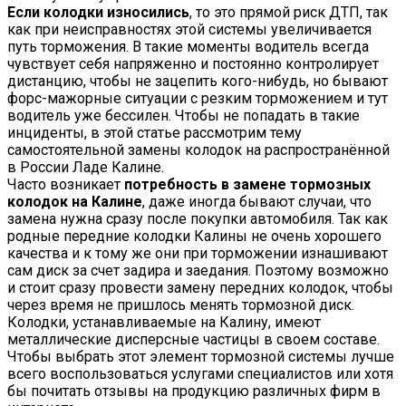
Если колодки износились
, то это прямой риск ДТП, так
как при неисправностях этой системы увеличивается
путь торможения. В такие моменты водитель всегда
чувствует себя напряженно и постоянно контролирует
дистанцию, чтобы не зацепить кого-нибудь, но бывают
форс-мажорные ситуации с резким торможением и тут
водитель уже бессилен. Чтобы не попадать в такие
инциденты, в этой статье рассмотрим тему
самостоятельной замены колодок на распространённой
в России Ладе Калине.
Часто возникает
потребность в замене тормозных
колодок на Калине
, даже иногда бывают случаи, что
замена нужна сразу после покупки автомобиля. Так как
родные передние колодки Калины не очень хорошего
качества и к тому же они при торможении изнашивают
сам диск за счет задира и заедания. Поэтому возможно
и стоит сразу провести замену передних колодок, чтобы
через время не пришлось менять тормозной диск.
Колодки, устанавливаемые на Калину, имеют
металлические дисперсные частицы в своем составе.
Чтобы выбрать этот элемент тормозной системы лучше
всего воспользоваться услугами специалистов или хотя
бы почитать отзывы на продукцию различных фирм в