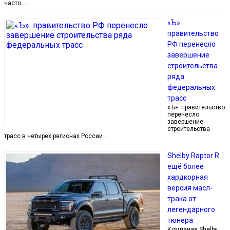
часто …
«Ъ»:
правительство
РФ перенесло
завершение
строительства
ряда
федеральных
трасс
«Ъ»: правительство
перенесло
завершение
строительства
трасс в четырех регионах России …
Shelby Raptor R:
ещё более
хардкорная
версия масл-
трака от
легендарного
тюнера
Компания Shelby