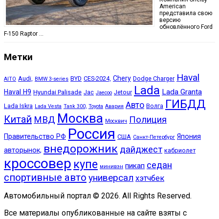
American
представила свою
версию
обновлённого Ford
F-150 Raptor …
Метки
Haval
Chery
Audi,
BYD
CES-2024,
Dodge Charger
AITO
BMW 3-series
Lada
Lada Granta
Haval H9
Hyundai Palisade
Jac
Jetour
Jaecoo
ГИБДД
Авто
Lada Iskra
Волга
Lada Vesta
Tank 300,
Toyota
Авария
Москва
Китай
МВД
Полиция
Москвич
Россия
Правительство РФ
Япония
США
Санкт-Петербург
внедорожник
дайджест
авторынок,
кабриолет
кроссовер
купе
седан
пикап
минивэн
спортивные авто
универсал
хэтчбек
Автомобильный портал © 2026. All Rights Reserved.
Все материалы опубликованные на сайте взяты с