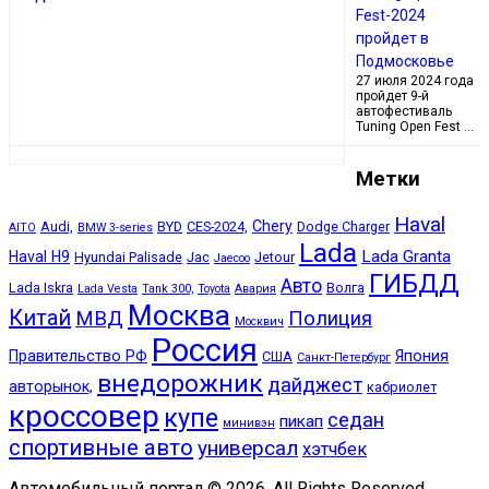
Fest-2024
пройдет в
Подмосковье
27 июля 2024 года
пройдет 9-й
автофестиваль
Tuning Open Fest …
Метки
Haval
Chery
Audi,
BYD
CES-2024,
Dodge Charger
AITO
BMW 3-series
Lada
Lada Granta
Haval H9
Hyundai Palisade
Jac
Jetour
Jaecoo
ГИБДД
Авто
Lada Iskra
Волга
Lada Vesta
Tank 300,
Toyota
Авария
Москва
Китай
МВД
Полиция
Москвич
Россия
Правительство РФ
Япония
США
Санкт-Петербург
внедорожник
дайджест
авторынок,
кабриолет
кроссовер
купе
седан
пикап
минивэн
спортивные авто
универсал
хэтчбек
Автомобильный портал © 2026. All Rights Reserved.