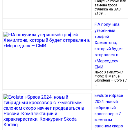
Качусь с горки или
замена троса
ручника на ВАЗ
2109 …
FIA получила
утерянный
трофей
Хэмилтона,
который будет
отправлен в
«Мерседес» —
СМИ
Льюс Хэмилтон /
Фото: © Manuel
Blondeau — Corbis /
…
Evolute i-Space
2024: новый
гибридный
кроссовер с 7-
местным
салоном скоро