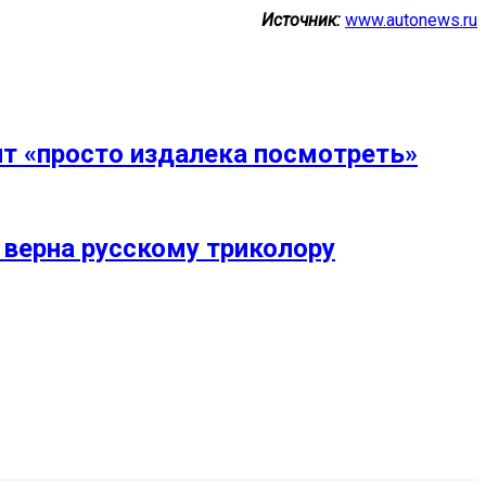
Источник:
www.autonews.ru
ит «просто издалека посмотреть»
верна русскому триколору