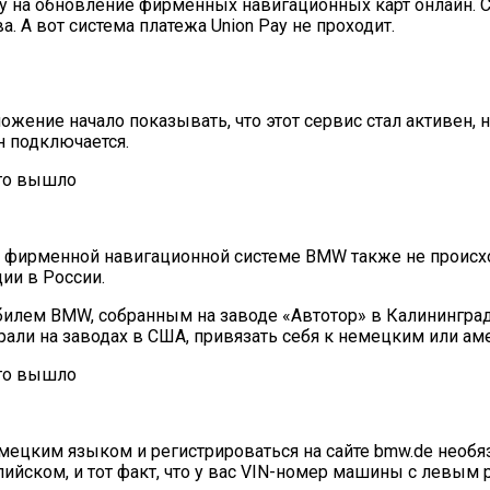
 на обновление фирменных навигационных карт онлайн. Сд
. А вот система платежа Union Pay не проходит.
иложение начало показывать, что этот сервис стал активен,
н подключается.
 в фирменной навигационной системе BMW также не происхо
ии в России.
билем BMW, собранным на заводе «Автотор» в Калининграде
рали на заводах в США, привязать себя к немецким или ам
емецким языком и регистрироваться на сайте bmw.de необя
лийском, и тот факт, что у вас VIN-номер машины с левым р