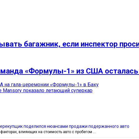
рывать багажник, если инспектор прос
оманда «Формулы-1» из США осталась 
IA на гала‑церемонии «Формулы‑1» в Баку
е Mansory показало летающий суперкар
перекупщик поделился нюансами продажи подержанного авто
 факторах, влияющих на стоимость авто с пробегом …