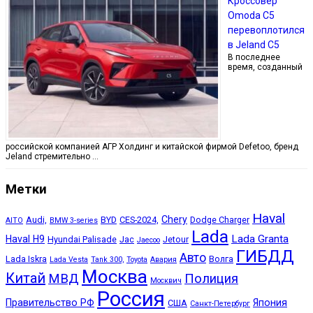
Кроссовер
Omoda C5
перевоплотился
в Jeland C5
В последнее
время, созданный
российской компанией АГР Холдинг и китайской фирмой Defetoo, бренд
Jeland стремительно …
Метки
Haval
Chery
Audi,
BYD
CES-2024,
Dodge Charger
AITO
BMW 3-series
Lada
Lada Granta
Haval H9
Hyundai Palisade
Jac
Jetour
Jaecoo
ГИБДД
Авто
Lada Iskra
Волга
Lada Vesta
Tank 300,
Toyota
Авария
Москва
Китай
МВД
Полиция
Москвич
Россия
Правительство РФ
Япония
США
Санкт-Петербург