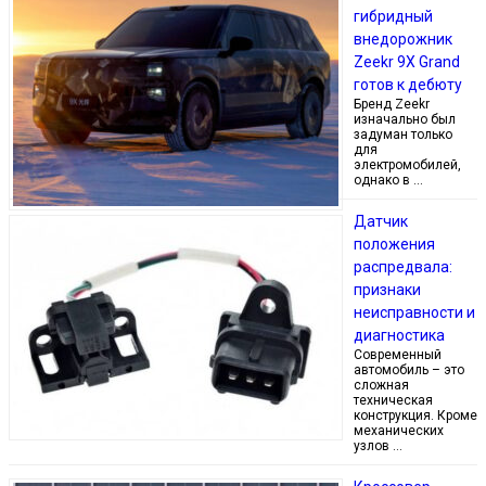
гибридный
внедорожник
Zeekr 9X Grand
готов к дебюту
Бренд Zeekr
изначально был
задуман только
для
электромобилей,
однако в …
Датчик
положения
распредвала:
признаки
неисправности и
диагностика
Современный
автомобиль – это
сложная
техническая
конструкция. Кроме
механических
узлов …