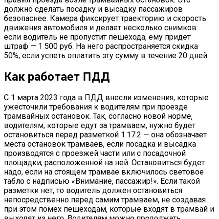
должно сделать посадку и высадку пассажиров
безопаснее. Камера фиксирует траекторию и скорость
движения автомобиля и делает несколько снимков:
если водитель не пропустит пешехода, ему придет
штраф — 1 500 руб. На него распространяется скидка
50%, если успеть оплатить эту сумму в течение 20 дней.
Как работает ПДД
С 1 марта 2023 года в ПДД внесли изменения, которые
ужесточили требования к водителям при проезде
трамвайных остановок. Так, согласно новой норме,
водителям, которые едут за трамваем, нужно будет
остановиться перед разметкой 1.17.2 — она обозначает
места остановок трамваев, если посадка и высадка
производятся с проезжей части или с посадочной
площадки, расположенной на ней. Остановиться будет
надо, если на стоящем трамвае включилось световое
табло с надписью «Внимание, пассажир!». Если такой
разметки нет, то водитель должен остановиться
непосредственно перед самим трамваем, не создавая
при этом помех пешеходам, которые входят в трамвай и
выходят из него. Водителям можно продолжать