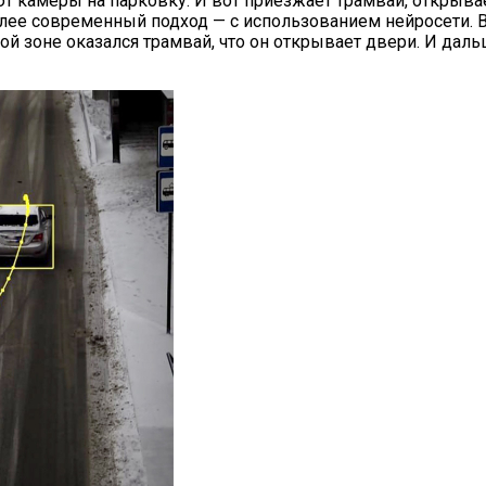
ают камеры на парковку. И вот приезжает трамвай, открыв
олее современный подход — с использованием нейросети. В
нной зоне оказался трамвай, что он открывает двери. И д