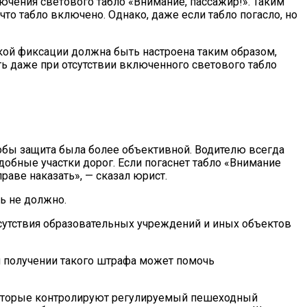
ючения светового табло «Внимание, пассажир!». Таким
что табло включено. Однако, даже если табло погасло, но
ой фиксации должна быть настроена таким образом,
ть даже при отсутствии включенного светового табло
тобы защита была более объективной. Водителю всегда
добные участки дорог. Если погаснет табло «Внимание
раве наказать», — сказал юрист.
ь не должно.
исутствия образовательных учреждений и иных объектов
и получении такого штрафа может помочь
, которые контролируют регулируемый пешеходный