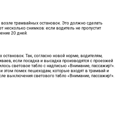
 возле трамвайных остановок. Это должно сделать
т несколько снимков: если водитель не пропустит
чение 20 дней.
остановок. Так, согласно новой норме, водителям,
амваев, если посадка и высадка производятся с проезжей
илось световое табло с надписью «Внимание, пассажир!».
ри этом помех пешеходам, которые входят в трамвай и
сле выключения светового табло «Внимание, пассажир!».