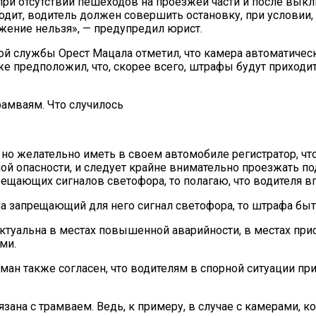
ри отсутствии пешеходов на проезжей части и после выкл
одит, водитель должен совершить остановку, при условии, 
жение нельзя», — предупредил юрист.
 службы Орест Мацала отметил, что камера автоматическ
же предположил, что, скорее всего, штрафы будут приходи
 но желательно иметь в своем автомобиле регистратор, ч
ой опасности, и следует крайне внимательно проезжать по
рещающих сигналов светофора, то полагаю, что водителя вп
а запрещающий для него сигнал светофора, то штрафа быт
актуальна в местах повышенной аварийности, в местах пр
ми.
ан также согласен, что водителям в спорной ситуации пр
вязана с трамваем. Ведь, к примеру, в случае с камерами