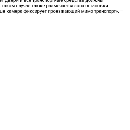
ает двери и все транспортные средства должны
 таком случае также размечается зона остановки
альше камера фиксирует проезжающий мимо транспорт», —