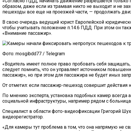
«Согласно ПДД, начинать движение разрешается только п
образом, даже если из трамвая никто не выходит и не зах
пешеходы все еще на проезжей части, — продолжать дви
В свою очередь ведущий юрист Европейской юридической
чтобы учитывать положение п.14.6 ПДД. При этом он так
«Внимание пассажир».
Фото: mosgibdd77 / Telegram
«Водитель имеет полное право пробовать себя защищать,
следует помнить, что он управляет источником повышенн
пассажир», но при этом для пассажира не будет иных зап
От отметил: если пассажир-пешеход совершит действия н
По мнению эксперта, установка подобных камер всегда 
социальной инфраструктуры, например рядом с больница
Специалист в области фото-видеофиксации Григорий Шухм
видеорегистратор.
«Для камеры тут проблема в том, что она напрямую не с