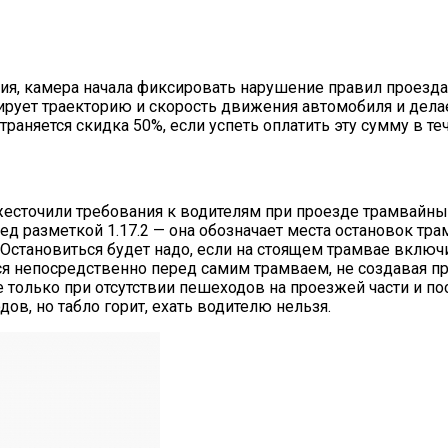
ия, камера начала фиксировать нарушение правил проезда
рует траекторию и скорость движения автомобиля и делае
траняется скидка 50%, если успеть оплатить эту сумму в те
есточили требования к водителям при проезде трамвайных 
ед разметкой 1.17.2 — она обозначает места остановок тр
 Остановиться будет надо, если на стоящем трамвае включ
ься непосредственно перед самим трамваем, не создавая п
только при отсутствии пешеходов на проезжей части и по
ов, но табло горит, ехать водителю нельзя.