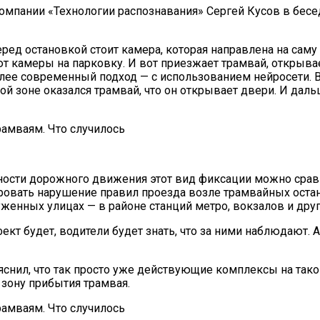
омпании «Технологии распознавания» Сергей Кусов в бесед
еред остановкой стоит камера, которая направлена на саму
ают камеры на парковку. И вот приезжает трамвай, открыв
олее современный подход — с использованием нейросети. В
нной зоне оказался трамвай, что он открывает двери. И д
асности дорожного движения этот вид фиксации можно сра
ровать нарушение правил проезда возле трамвайных оста
уженных улицах — в районе станций метро, вокзалов и дру
ект будет, водители будет знать, что за ними наблюдают.
ояснил, что так просто уже действующие комплексы на так
 зону прибытия трамвая.