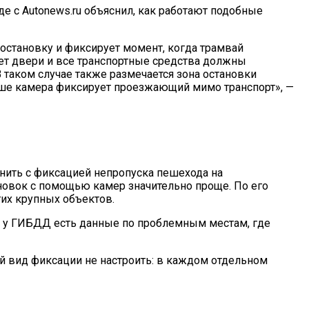
е с Autonews.ru объяснил, как работают подобные
 остановку и фиксирует момент, когда трамвай
ает двери и все транспортные средства должны
 таком случае также размечается зона остановки
альше камера фиксирует проезжающий мимо транспорт», —
внить с фиксацией непропуска пешехода на
новок с помощью камер значительно проще. По его
гих крупных объектов.
 А у ГИБДД есть данные по проблемным местам, где
ой вид фиксации не настроить: в каждом отдельном