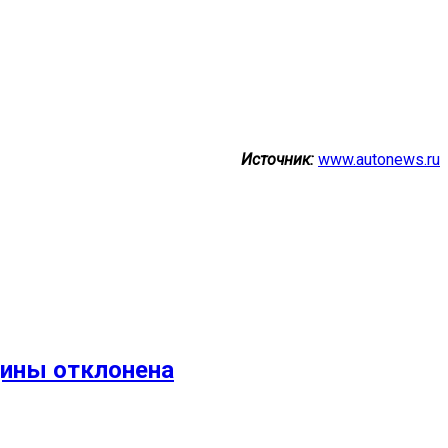
Источник:
www.autonews.ru
щины отклонена