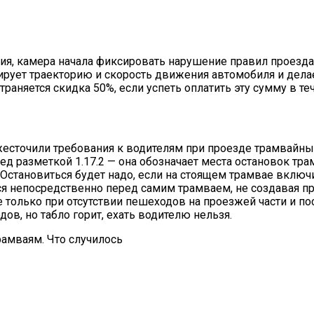
ия, камера начала фиксировать нарушение правил проезда
рует траекторию и скорость движения автомобиля и делае
траняется скидка 50%, если успеть оплатить эту сумму в те
есточили требования к водителям при проезде трамвайных 
ед разметкой 1.17.2 — она обозначает места остановок тр
 Остановиться будет надо, если на стоящем трамвае включ
ься непосредственно перед самим трамваем, не создавая п
только при отсутствии пешеходов на проезжей части и по
ов, но табло горит, ехать водителю нельзя.