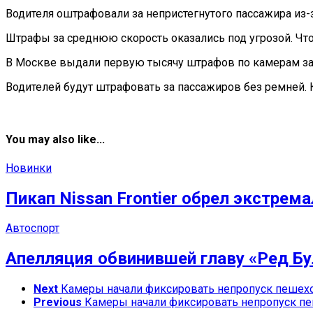
Водителя оштрафовали за непристегнутого пассажира из-
Штрафы за среднюю скорость оказались под угрозой. Чт
В Москве выдали первую тысячу штрафов по камерам за
Водителей будут штрафовать за пассажиров без ремней. К
You may also like...
Новинки
Пикап Nissan Frontier обрел экстрем
Автоспорт
Апелляция обвинившей главу «Ред Б
Next
Камеры начали фиксировать непропуск пешехо
Previous
Камеры начали фиксировать непропуск пе