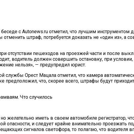
 беседе с Autonews.ru отметил, что лучшим инструментом
ы отменить штраф, потребуется доказать не «один из», а с
ри отсутствии пешеходов на проезжей части и после выкл
одит, водитель должен совершить остановку, при условии, 
жение нельзя», — предупредил юрист.
 службы Орест Мацала отметил, что камера автоматическ
же предположил, что, скорее всего, штрафы будут приходи
 но желательно иметь в своем автомобиле регистратор, ч
ой опасности, и следует крайне внимательно проезжать по
рещающих сигналов светофора, то полагаю, что водителя вп