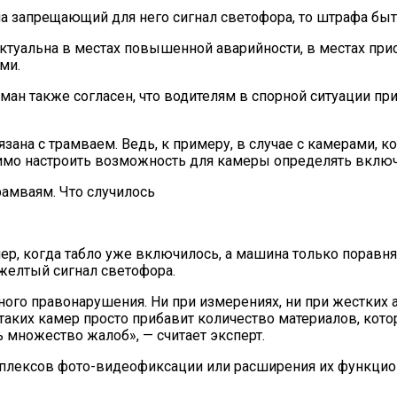
а запрещающий для него сигнал светофора, то штрафа быт
актуальна в местах повышенной аварийности, в местах пр
ми.
ан также согласен, что водителям в спорной ситуации пр
вязана с трамваем. Ведь, к примеру, в случае с камерами
мо настроить возможность для камеры определять включен
р, когда табло уже включилось, а машина только поравня
 желтый сигнал светофора.
ного правонарушения. Ни при измерениях, ни при жестких 
таких камер просто прибавит количество материалов, кот
 множество жалоб», — считает эксперт.
мплексов фото-видеофиксации или расширения их функци