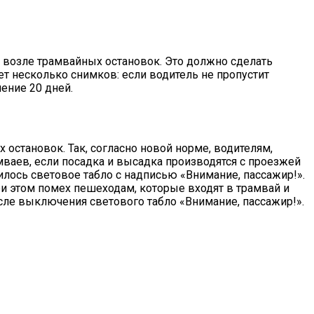
 возле трамвайных остановок. Это должно сделать
т несколько снимков: если водитель не пропустит
чение 20 дней.
остановок. Так, согласно новой норме, водителям,
амваев, если посадка и высадка производятся с проезжей
илось световое табло с надписью «Внимание, пассажир!».
ри этом помех пешеходам, которые входят в трамвай и
сле выключения светового табло «Внимание, пассажир!».