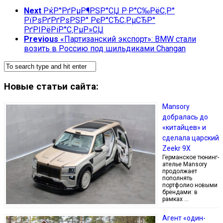
Next
РќР°РґРµР¶РЅР°СЏ Р·Р°С‰РёС‚Р°
РїРѕРґРґРѕРЅР° РєР°СЂС‚РµСЂР°
РґРІРёРіР°С‚РµР»СЏ
Previous
«Партизанский экспорт»: BMW стали
возить в Россию под шильдиками Changan
Новые статьи сайта:
Mansory
добралась до
«китайцев» и
сделала царский
Zeekr 9X
Германское тюнинг-
ателье Mansory
продолжает
пополнять
портфолио новыми
брендами: в
рамках …
Агент «один-