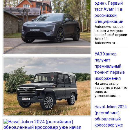
один». Первый
тест Avatr 11 в
российской
спецификации
Autonews назвал
плюсы и минусы
российской версии
Avatr 11
Autonews.ru …
УАЗ Хантер
получит
премиальный
тюнинг: первые
изображения
На днях стало
известно о том, что
одно из
ульяновских …
Haval Jolion 2024
(рестайлинг):
обновленный
кроссовер уже