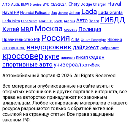
Haval
Chery
Audi,
BYD
CES-2024,
Dodge Charger
AITO
BMW 3-series
Lada
Lada Granta
Haval H9
Hyundai Palisade
Jac
Jetour
Jaecoo
ГИБДД
Авто
Lada Iskra
Волга
Lada Vesta
Tank 300,
Toyota
Авария
Москва
Китай
МВД
Полиция
Москвич
Россия
Правительство РФ
Япония
США
Санкт-Петербург
внедорожник
дайджест
авторынок,
кабриолет
кроссовер
купе
седан
пикап
минивэн
спортивные авто
универсал
хэтчбек
Автомобильный портал © 2026. All Rights Reserved.
Все материалы опубликованные на сайте взяты с
открытых источников и других порталов интернета, все
права на авторство принадлежат их законным
владельцам. Любое копирование материалов с нашего
ресурса разрешается только с обратной активной
ссылкой на страницу статьи. Все права защищены
законом РФ.