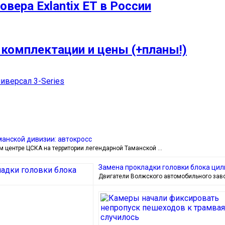
вера Exlantiх ET в России
 комплектации и цены (+планы!)
иверсал 3-Series
манской дивизии: автокросс
м центре ЦСКА на территории легендарной Таманской …
Замена прокладки головки блока ци
Двигатели Волжского автомобильного заво