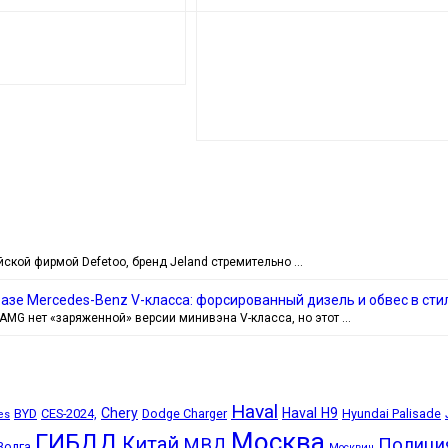
ской фирмой Defetoo, бренд Jeland стремительно …
базе Mercedes-Benz V-класса: форсированный дизель и обвес в ст
AMG нет «заряженной» версии минивэна V-класса, но этот …
Haval
Chery
Haval H9
BYD
CES-2024,
Dodge Charger
Hyundai Palisade
es
Москва
ГИБДД
Китай
МВД
Полици
Волга
Москвич