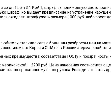
со ст. 12.5 ч 3.1 КоАП, штраф за пониженную светопроница
ко штраф, но выдает предписание на устранение нарушени
теля ожидает штраф уже в размере 1000 руб. либо арест д
юбители сталкиваются с большим разбросом цен на материа
основном это Корея и США), а в России атермальной тони
новных преимущества: соответствие ГОСТу и прозрачность,
 американской — 2200 руб. Цена нанесения соотносится с ц
ается» по прокатанному слою рулона. Если делать это в др