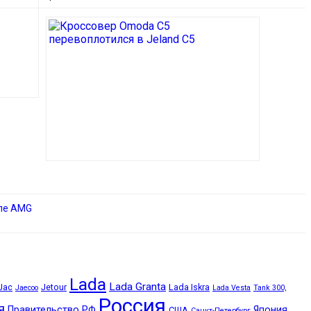
иле AMG
Lada
Lada Granta
Jac
Jetour
Lada Iskra
Jaecoo
Lada Vesta
Tank 300,
Россия
я
Правительство РФ
Япония
США
Санкт-Петербург