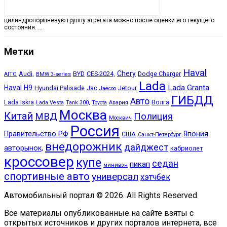
цилиндропоршневую группу агрегата можно после оценки его текущего
состояния. …
Метки
Haval
Chery
Audi,
BYD
CES-2024,
Dodge Charger
AITO
BMW 3-series
Lada
Lada Granta
Haval H9
Hyundai Palisade
Jac
Jetour
Jaecoo
ГИБДД
Авто
Lada Iskra
Волга
Lada Vesta
Tank 300,
Toyota
Авария
Москва
Китай
МВД
Полиция
Москвич
Россия
Правительство РФ
Япония
США
Санкт-Петербург
внедорожник
дайджест
авторынок,
кабриолет
кроссовер
купе
седан
пикап
минивэн
спортивные авто
универсал
хэтчбек
Автомобильный портал © 2026. All Rights Reserved.
Все материалы опубликованные на сайте взяты с
открытых источников и других порталов интернета, все