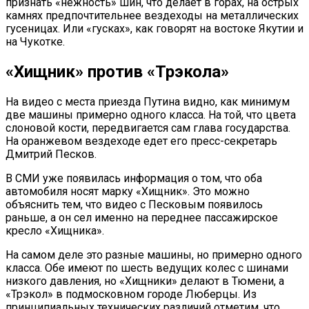
признать «нежность» шин, что делает в горах, на острых
камнях предпочтительнее вездеходы на металлических
гусеницах. Или «гусках», как говорят на востоке Якутии и
на Чукотке.
«Хищник» против «Трэкола»
На видео с места приезда Путина видно, как минимум
две машины примерно одного класса. На той, что цвета
слоновой кости, передвигается сам глава государства.
На оранжевом вездеходе едет его пресс-секретарь
Дмитрий Песков.
В СМИ уже появилась информация о том, что оба
автомобиля носят марку «Хищник». Это можно
объяснить тем, что видео с Песковым появилось
раньше, а он сел именно на переднее пассажирское
кресло «Хищника».
На самом деле это разные машины, но примерно одного
класса. Обе имеют по шесть ведущих колес с шинами
низкого давления, но «Хищники» делают в Тюмени, а
«Трэкол» в подмосковном городе Люберцы. Из
принципиальных технических различий отметим, что