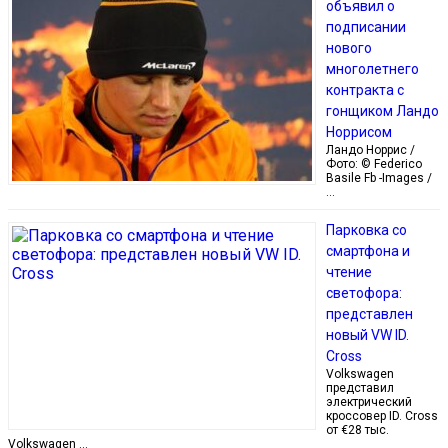
объявил о
подписании
нового
многолетнего
контракта с
гонщиком Ландо
Норрисом
Ландо Норрис /
Фото: © Federico
Basile Fb -Images /
…
Парковка со
смартфона и
чтение
светофора:
представлен
новый VW ID.
Cross
Volkswagen
представил
электрический
кроссовер ID. Cross
от €28 тыс.
Volkswagen …