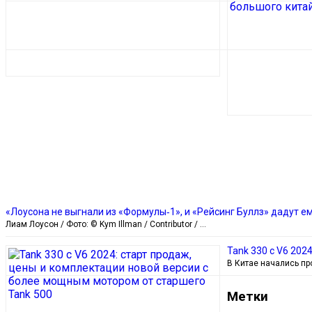
«Лоусона не выгнали из «Формулы‑1», и «Рейсинг Буллз» дадут 
Лиам Лоусон / Фото: © Kym Illman / Contributor / …
Tank 330 c V6 202
В Китае начались п
Метки