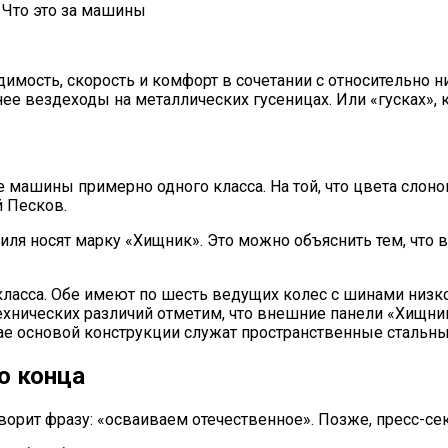
имость, скорость и комфорт в сочетании с относительно
нее вездеходы на металлических гусеницах. Или «гусках», к
 машины примерно одного класса. На той, что цвета слонов
 Песков.
иля носят марку «Хищник». Это можно объяснить тем, что 
ласса. Обе имеют по шесть ведущих колес с шинами низко
нических различий отметим, что внешние панели «Хищник
учае основой конструкции служат пространственные стальн
о конца
ворит фразу: «осваиваем отечественное». Позже, пресс-с