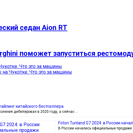
ский седан Aion RT
hini поможет запуститься рестомоду 
Чукотке. Что это за машины
 на Чукотке. Что это за машины
стайлинг китайского бестселлера
околения дебютировал в 2020 году, а сейчас …
Foton Tunland G7 2024: в России на
В России начались официальные продажи к