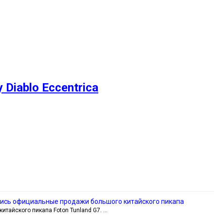
Diablo Eccentrica
чались официальные продажи большого китайского пикапа
итайского пикапа Foton Tunland G7. …