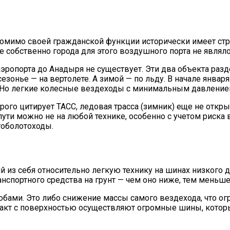
омимо своей гражданской функции исторически имеет стра
е собственно города для этого воздушного порта не являл
эропорта до Анадыря не существует. Эти два объекта раз
езонье — на вертолете. А зимой — по льду. В начале января
. Но легкие колесные вездеходы с минимальным давление
рого цитирует ТАСС, ледовая трасса (зимник) еще не откры
 пути можно не на любой технике, особенно с учетом риск
гоболотоходы.
й из себя относительно легкую технику на шинах низкого
анспортного средства на грунт — чем оно ниже, тем меньше
бами. Это либо снижение массы самого вездехода, что ог
такт с поверхностью осуществляют огромные шины, которы