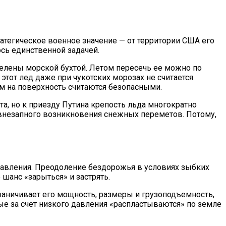
тегическое военное значение — от территории США его
ось единственной задачей.
делены морской бухтой. Летом пересечь ее можно по
 этот лед даже при чукотских морозах не считается
м на поверхность считаются безопасными.
та, но к приезду Путина крепость льда многократно
а внезапного возникновения снежных переметов. Потому,
 давления. Преодоление бездорожья в условиях зыбких
 шанс «зарыться» и застрять.
раничивает его мощность, размеры и грузоподъемность,
е за счет низкого давления «распластываются» по земле