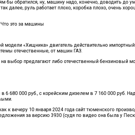
лям бы обратился, ну, машину надо, конечно, доводить до у
ак далее, руль работает плохо, коробка плохо, очень хоро
ной модели «Хищника» двигатель действительно импортный 
стемы отечественные, от машин ГАЗ.
м на выбор предлагают либо отечественный бензиновый мо
 6 680 000 руб., с корейским дизелем в 7 160 000 руб. На
выми.
к к вечеру 10 января 2024 года сайт тюменского производ
ложения за версию 3930 (судя по видео она была у Пескова