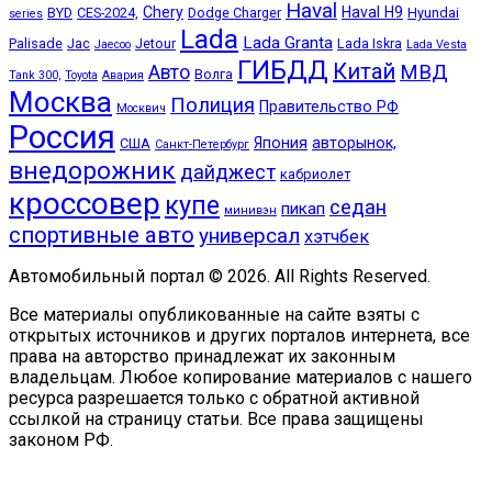
Haval
Chery
Haval H9
BYD
CES-2024,
Dodge Charger
Hyundai
series
Lada
Lada Granta
Palisade
Jac
Jetour
Lada Iskra
Jaecoo
Lada Vesta
ГИБДД
Китай
МВД
Авто
Волга
Tank 300,
Toyota
Авария
Москва
Полиция
Правительство РФ
Москвич
Россия
Япония
авторынок,
США
Санкт-Петербург
внедорожник
дайджест
кабриолет
кроссовер
купе
седан
пикап
минивэн
спортивные авто
универсал
хэтчбек
Автомобильный портал © 2026. All Rights Reserved.
Все материалы опубликованные на сайте взяты с
открытых источников и других порталов интернета, все
права на авторство принадлежат их законным
владельцам. Любое копирование материалов с нашего
ресурса разрешается только с обратной активной
ссылкой на страницу статьи. Все права защищены
законом РФ.