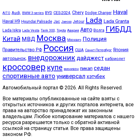
Haval
Chery
Audi,
BYD
CES-2024,
Dodge Charger
AITO
BMW 3-series
Lada
Lada Granta
Haval H9
Hyundai Palisade
Jac
Jetour
Jaecoo
ГИБДД
Авто
Lada Iskra
Волга
Lada Vesta
Tank 300,
Toyota
Авария
Москва
Китай
МВД
Полиция
Москвич
Россия
Правительство РФ
Япония
США
Санкт-Петербург
внедорожник
дайджест
авторынок,
кабриолет
кроссовер
купе
седан
пикап
минивэн
спортивные авто
универсал
хэтчбек
Автомобильный портал © 2026. All Rights Reserved.
Все материалы опубликованные на сайте взяты с
открытых источников и других порталов интернета, все
права на авторство принадлежат их законным
владельцам. Любое копирование материалов с нашего
ресурса разрешается только с обратной активной
ссылкой на страницу статьи. Все права защищены
законом РФ.