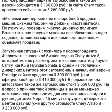
Полноприводный вариант автомобиля в такой же
версии обойдется в 3 130 000 руб. На сайте Chery такой
кроссовер сейчас стоит 3 260 000 руб.
«Мы сами заинтересованы в скорейшей продаже
машин. Скажем так, они не должны «застаиваться».
Поэтому мы проводим гибкую ценовую политику.
Более того, при покупке машины вас обязательно ждет
подарок, топливная карта или комплект резины», —
объясняет продавец.
Запутанная ситуация сложилась у корреспондента
Autonews.ru c покупкой бизнес-седана Chery Arrizo 8,
который можно рассматривать как альтернативу Toyota
Camry, Kia K5 и Hyundai Sonata. В одном из столичных
дилерских центров этот автомобиль в начальной версии
Prestige сейчас продают за 3 300 000 руб. (при
официальной цене 3 410 000 руб.). В подмосковном
автосалоне такой же автомобиль стоит 3 559 000 руб. На
вопрос о причине такой разницы в цене менеджер
компании попросил время для «согласования скидки с
руководством». Через 15 минут сотрудник дилерского
центра озвучил уже другую стоимость Chery Arrizo 8 —
3 230 000 руб.