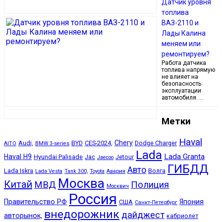
Датчик уровня
топлива
ВАЗ-2110 и
Лады Калина
меняем или
ремонтируем?
Работа датчика
топлива напрямую
не влияет на
безопасность
эксплуатации
автомобиля. …
Метки
Haval
Chery
Audi,
BYD
CES-2024,
Dodge Charger
AITO
BMW 3-series
Lada
Lada Granta
Haval H9
Hyundai Palisade
Jac
Jetour
Jaecoo
ГИБДД
Авто
Lada Iskra
Волга
Lada Vesta
Tank 300,
Toyota
Авария
Москва
Китай
МВД
Полиция
Москвич
Россия
Правительство РФ
Япония
США
Санкт-Петербург
внедорожник
дайджест
авторынок,
кабриолет