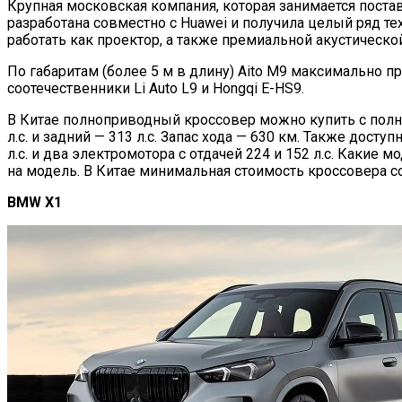
Крупная московская компания, которая занимается постав
разработана совместно с Huawei и получила целый ряд 
работать как проектор, а также премиальной акустическо
По габаритам (более 5 м в длину) Aito M9 максимально 
соотечественники Li Auto L9 и Hongqi E-HS9.
В Китае полноприводный кроссовер можно купить с полн
л.с. и задний — 313 л.с. Запас хода — 630 км. Также до
л.с. и два электромотора с отдачей 224 и 152 л.с. Каки
на модель. В Китае минимальная стоимость кроссовера сос
BMW X1