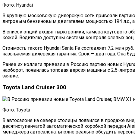
Фото: Hyundai
В крупную московскую дилерскую сеть привезли партию к
литровым бензиновым двигателем мощностью 194 л.с., а 
В список опций входят парктроники, камера кругового о
кожей. Водителю доступны система контроля слепых зон
Стоимость такого Hyundai Santa Fe составляет 7,2 млн р
называемая дилерская гарантия. Срок — два года. Она бу
Ранее их коллеги привезли в Россию партию новых Hyunda
наоборот, появилась топовая версия машины с 2,5-литр
заявке.
Toyota Land Cruiser 300
Фото: Toyota
В автосалоне на севере столицы появился в продаже внедо
десятиступенчатой автоматической коробкой передач Ais
менеджера автосалона, вполне реально обсудить персонал