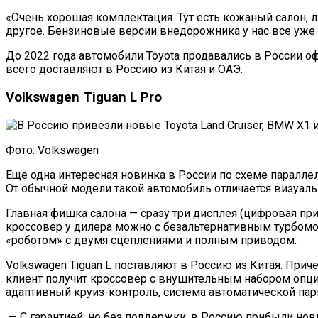
«Очень хорошая комплектация. Тут есть кожаный салон, 
другое. Бензиновые версии внедорожника у нас все уже 
До 2022 года автомобили Toyota продавались в России офи
всего доставляют в Россию из Китая и ОАЭ.
Volkswagen Tiguan L Pro
Фото: Volkswagen
Еще одна интересная новинка в России по схеме параллел
От обычной модели такой автомобиль отличается визуал
Главная фишка салона — сразу три дисплея (цифровая пр
кроссовер у дилера можно с безальтернативным турбомот
«роботом» с двумя сцеплениями и полным приводом.
Volkswagen Tiguan L поставляют в Россию из Китая. При
клиент получит кроссовер с внушительным набором опций
адаптивный круиз-контроль, система автоматической па
— С гарантией, но без поддержки: в Россию прибыли нов