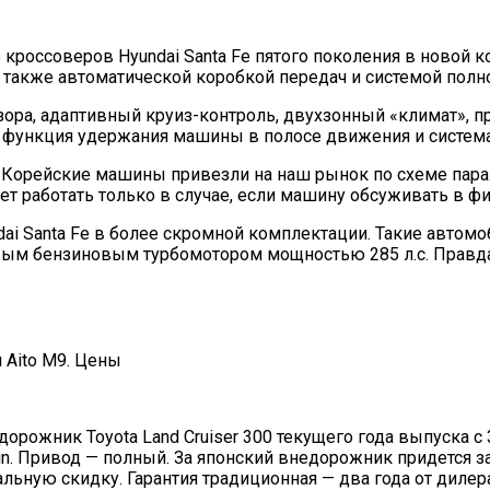
россоверов Hyundai Santa Fe пятого поколения в новой к
также автоматической коробкой передач и системой полно
бзора, адаптивный круиз-контроль, двухзонный «климат», 
, функция удержания машины в полосе движения и систем
уб. Корейские машины привезли на наш рынок по схеме пара
дет работать только в случае, если машину обсуживать в 
i Santa Fe в более скромной комплектации. Такие автомоби
овым бензиновым турбомотором мощностью 285 л.с. Правда
рожник Toyota Land Cruiser 300 текущего года выпуска с 3
in. Привод — полный. За японский внедорожник придется з
ьную скидку. Гарантия традиционная — два года от дилера