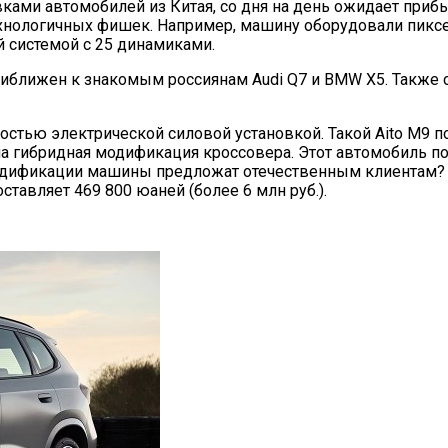
ками автомобилей из Китая, со дня на день ожидает прибы
технологичных фишек. Например, машину оборудовали пик
й системой с 25 динамиками.
приближен к знакомым россиянам Audi Q7 и BMW X5. Также
остью электрической силовой установкой. Такой Aito M9 
ступна гибридная модификация кроссовера. Этот автомобил
е модификации машины предложат отечественным клиентам? 
тавляет 469 800 юаней (более 6 млн руб.).