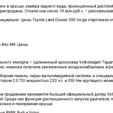
люк в крыше, камера заднего вида, проекционный дисплей
распроданы. Стоили они около 19 млн руб.», — рассказыва
циально. Цены Toyota Land Cruiser 300 тогда стартовали от
ьного импорта — удлиненный кроссовер Volkswagen Tiguan 
ьно: новинка получила увеличенные воздухозаборники, а
иборная панель, экран мультимедийной системы и специаль
ором 2.0 TSI мощностью 220 л.с. и 350 Нм крутящего мом
чем продажами занимается бывший официальный дилер Volks
. Среди них функция дистанционного запуска двигателя, 
рковки и панорамная крыша.
ые BMW, Audi и Volvo